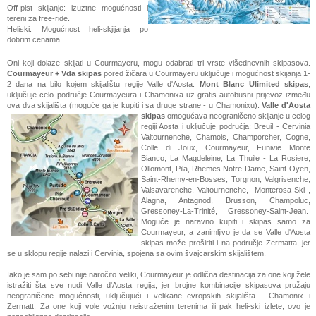
Off-pist skijanje: izuztne mogućnosti i
tereni za free-ride.
Heliski: Mogućnost heli-skjijanja po
dobrim cenama.
Oni koji dolaze skijati u Courmayeru, mogu odabrati tri vrste višednevnih skipasova.
Courmayeur + Vda
skipas
pored žičara u Courmayeru uključuje i mogućnost skijanja 1-
2 dana na bilo kojem skijalištu regije Valle d'Aosta.
Mont Blanc Ulimited
skipas
,
uključuje celo područje Courmayeura i Chamonixa uz gratis autobusni prijevoz između
ova dva skijališta (moguće ga je kupiti i sa druge strane - u Chamonixu).
Valle
d'Aosta
skipas
omogućava neograničeno skijanje u celog
regiji Aosta i uključuje područja: Breuil - Cervinia
Valtournenche, Chamois, Champorcher, Cogne,
Colle di Joux, Courmayeur, Funivie Monte
Bianco, La Magdeleine, La Thuile - La Rosiere,
Ollomont, Pila, Rhemes Notre-Dame, Saint-Oyen,
Saint-Rhemy-en-Bosses, Torgnon, Valgrisenche,
Valsavarenche, Valtournenche, Monterosa Ski ,
Alagna, Antagnod, Brusson, Champoluc,
Gressoney-La-Trinité, Gressoney-Saint-Jean.
Moguće je naravno kupiti i skipas samo za
Courmayeur, a zanimljivo je da se Valle d'Aosta
skipas može proširiti i na područje Zermatta, jer
se u sklopu regije nalazi i Cervinia, spojena sa ovim švajcarskim skijalištem.
Iako je sam po sebi nije naročito veliki, Courmayeur je odlična destinacija za one koji žele
istražiti šta sve nudi Valle d'Aosta regija, jer brojne kombinacije skipasova pružaju
neograničene mogućnosti, uključujući i velikane evropskih skijališta - Chamonix i
Zermatt. Za one koji vole vožnju neistraženim terenima ili pak heli-ski izlete, ovo je