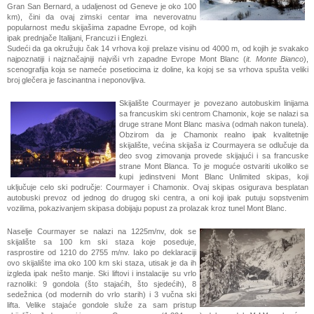
Gran San Bernard, a udaljenost od Geneve je oko 100
km
), čini da ovaj zimski centar ima neverovatnu
popularnost među skijašima zapadne Evrope, od kojih
ipak prednjače Italijani, Francuzi i Englezi.
Sudeći da ga okružuju čak 14 vrhova koji prelaze visinu od 4000 m, od kojih je svakako
najpoznatiji i najznačajniji najviši vrh zapadne Evrope Mont Blanc (
it. Monte Bianco
),
scenografija koja se nameće posetiocima iz doline, ka kojoj se sa vrhova spušta veliki
broj glečera je fascinantna i neponovljiva.
Skijalište Courmayer je povezano autobuskim linijama
sa francuskim ski centrom Chamonix, koje se nalazi sa
druge strane Mont Blanc masiva (odmah nakon tunela).
Obzirom da je Chamonix realno ipak kvalitetnije
skijalište, većina skijaša iz Courmayera se odlučuje da
deo svog zimovanja provede skijajući i sa francuske
strane Mont Blanca. To je moguće ostvariti ukoliko se
kupi jedinstveni Mont Blanc Unlimited skipas, koji
uključuje celo ski područje: Courmayer i Chamonix. Ovaj skipas osigurava besplatan
autobuski prevoz od jednog do drugog ski centra, a oni koji ipak putuju sopstvenim
vozilima, pokazivanjem skipasa dobijaju popust za prolazak kroz tunel Mont Blanc.
Naselje Courmayer se nalazi na 1225m/nv, dok se
skijalište sa 100 km ski staza koje poseduje,
rasprostire od 1210 do 2755 m/nv. Iako po deklaraciji
ovo skijalište ima oko 100 km ski staza, utisak je da ih
izgleda ipak nešto manje.
Ski liftovi i instalacije su vrlo
raznoliki: 9 gondola (što stajaćih, što sjedećih), 8
sedežnica (od modernih do vrlo starih) i 3 vučna ski
lifta. Velike stajaće gondole služe za sam pristup