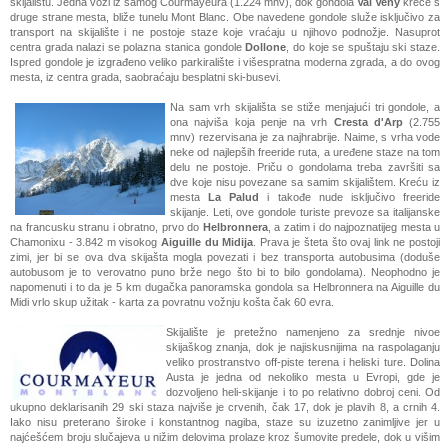
skijalištu. Jedna vozi iz samog Courmayeura (1.224 mnv), dok gondola
Val Veny
kreće s
druge strane mesta, bliže tunelu Mont Blanc. Obe navedene gondole služe isključivo za
transport na skijalište i ne postoje staze koje vraćaju u njihovo podnožje.
Nasuprot
centra grada nalazi se polazna stanica gondole
Dollone
, do koje se spuštaju ski staze.
Ispred gondole je izgrađeno veliko parkiralište i višespratna
moderna
zgrada, a do ovog
mesta, iz centra grada, saobraćaju besplatni ski-busevi.
Na sam vrh skijališta se stiže menjajući tri gondole, a
ona najviša koja penje na vrh
Cresta d'Arp
(2.755
mnv) rezervisana je za najhrabrije. Naime, s vrha vode
neke od najlepših freeride ruta, a uređene staze na tom
delu ne postoje. Priču o gondolama treba završiti sa
dve koje nisu povezane sa samim skijalištem. Kreću iz
mesta
La Palud
i
takođe
nude isključivo freeride
skijanje. Leti, ove gondole turiste prevoze sa italijanske
na francusku stranu i obratno, prvo do
Helbronnera
, a zatim i do najpoznatijeg mesta u
Chamonixu - 3.842 m visokog
Aiguille du Midija
. Prava je šteta što ovaj link ne postoji
zimi, jer bi se ova dva skijašta mogla povezati i bez transporta autobusima (doduše
autobusom je to verovatno puno brže nego što bi to bilo gondolama). Neophodno je
napomenuti i to da je 5 km dugačka panoramska gondola sa Helbronnera na Aiguille du
Midi vrlo skup užitak - karta za povratnu vožnju košta čak 60 evra.
Skijalište je pretežno namenjeno za srednje nivoe
skijaškog znanja, dok je najiskusnijima na raspolaganju
veliko prostranstvo off-piste terena i heliski ture. Dolina
Austa je jedna od nekoliko mesta u Evropi, gde je
dozvoljeno heli-skijanje i to po relativno dobroj ceni. Od
ukupno deklarisanih 29 ski staza najviše je crvenih, čak 17, dok je plavih 8, a crnih 4.
Iako nisu preterano široke i konstantnog nagiba, staze su izuzetno zanimljive jer u
najćešćem broju slučajeva u nižim delovima prolaze kroz šumovite predele, dok u višim