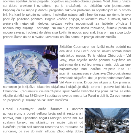
otkrivaju spektakularne poglede, pogotovu na predeo okrenut prema Mont Blancu. Staze
su dobro uređene i označene, pa je snalaženje po skijalištu vrlo jednostavno.
Pripadajuća ski mapa je dobra i pregledna, tako da problema sa orjentacijom ne bi smelo
biti. Na karti je takođe označeno i nekoliko najpoznatijih freeride ruta, po čemu je ovo
područje posebno poznato. Bogata količina snijega, te kilometri kako šumskih, tako i
glečerskih netaknutih delova, pružaju velike mogućnosti za ljubitelje off-piste i
backcountry skijanja i bordanja. No kako je planina dosta razuđena, šumski predo bi
mogao zavarati i odvesti do delova sa kojih nije moguć povratak žičarom, pa stoga toplo
preporučamo da se u ovakvu avanturu upušta samo uz pratnju lokalnih vodiča.
Skijalište Courmayer se fizički može podeliti na
dva dela. Prvi i veći deo se nalazi odmah iznad
turističkog mesta. To je oblast Chécrouit - Val
Veny, koja najviše može ponuditi skijašima od
početnog do srednjeg nivoa znanja, dok za one
najzahtevnije nudi odlične off-piste rute. U
jutarnjim satima sunce obasjava Chécrouit stranu
ovod dela skijališta, dok je posle podne osunčana
Val Veny strana. Drugi deo skijališta, koji je manji,
namenjen je isključivo iskusnim skijašima i uključuje divlje terene i puteve koji idu ka
Chamonixu (računajući i čuveni off-piste spust
Vallée Blanche
koji polazi skroz sa vrha
Aiguille du Midi sa 3843m/nv i spušta se sve do mesta La Palud u dolini). Za ove terene
se preporučuje skijanje sa iskusnim vodičima.
Gradić Courmayer odiše šarmom i dobrom
atmosverom, a pored velikog broja radnji, restorana i
barova, nudi i
posebno bogat i razvijen
apres-ski. N
a
svakom koraku
na skijalištu se može uživati o
d
klasičnih, preko self-service restorana
sa terasama za
sunčanje, pa sve do malih
riffugia
. Zbog obilja dobre