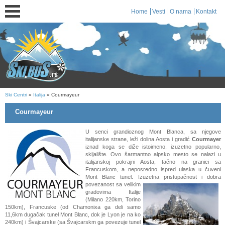
Home
Vesti
O nama
Kontakt
Ski Centri
»
Italija
» Courmayeur
Courmayeur
U senci grandioznog Mont Blanca, sa njegove
italijanske strane, leži dolina Aosta i gradić
Courmayer
iznad koga se diže istoimeno, izuzetno popularno,
skijalište. Ovo šarmantno alpsko mesto se nalazi u
italijanskoj pokrajni Aosta, tačno na granici sa
Francuskom, a neposredno ispred ulaska u čuveni
Mont Blanc tunel. Izuzetna pristupačnost i dobra
povezanost
sa velikim
gradovima Italije
(Milano 220km, Torino
150km), Francuske (od Chamonixa ga deli samo
11,6km dugačak tunel Mont Blanc, dok je Lyon je na ko
240km) i Švajcarske (sa Švajcarskm ga povezuje tunel