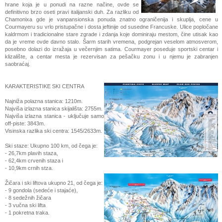
hrane koja je u ponudi na razne načine, ovde se
definitivno brzo oseti pravi italijanski duh. Z
a razliku od
Chamonixa gde je vanpansionska ponuda znatno ograničenija i skuplja, cene u
Courmayeru su vrlo pristupačne i dosta jeftinije od susedne Francuske. U
lice p
opločane
kaldrmo
m i tradicionalne stare zgrade i zdanja koje dominiraju mestom
, čine utisak kao
da je vreme ovde davno stalo. Šarm starih vremena, podgrejan veselom atmosverom,
posebno dolazi do izražaja u večernjim satima. Courmayer poseduje sportski centar i
klizalište, a centar mesta je rezervisan za pešačku zonu i u njemu je zabranjen
saobraćaj.
KARAKTERISTIKE SKI CENTRA
Najniža polazna stanica: 1210m.
Najviša izlazna stanica
skijališta: 2755m.
Najviša izlazna stanica - uključuje samo
off-piste: 3843m.
Visinska razlika ski centra: 1545/2633m.
Ski staze: Ukupno 100 km, od čega je:
- 26,7km plavih staza,
- 62,4km crvenih staza i
- 10,9km crnih stza.
Žičara i ski liftova ukupno 21, od čega je:
- 9 gondola (sedeće i stajaće),
- 8 sedežnih žičara
- 3 vučna ski lifta
- 1 pokretna traka.