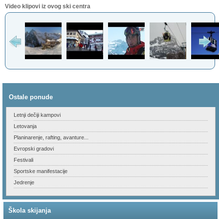
Video klipovi iz ovog ski centra
Ostale ponude
Letnji dečiji kampovi
Letovanja
Planinarenje, rafting, avanture...
Evropski gradovi
Festivali
Sportske manifestacije
Jedrenje
Škola skijanja