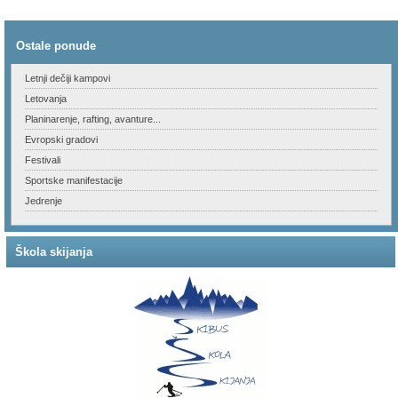
Ostale ponude
Letnji dečiji kampovi
Letovanja
Planinarenje, rafting, avanture...
Evropski gradovi
Festivali
Sportske manifestacije
Jedrenje
Škola skijanja