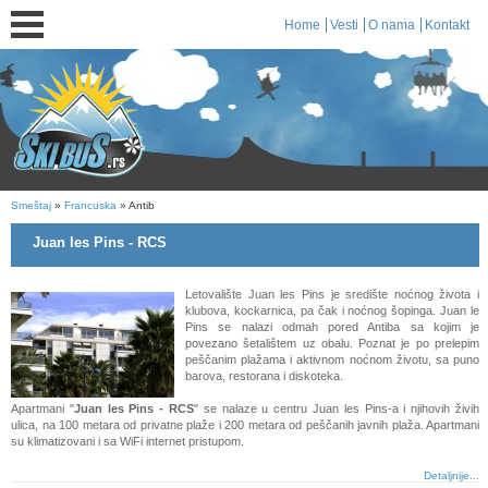
Home
Vesti
O nama
Kontakt
Smeštaj
»
Francuska
» Antib
Juan les Pins - RCS
Letovalište Juan les Pins je središte noćnog života i
klubova, kockarnica, pa čak i noćnog šopinga. Juan le
Pins se nalazi odmah pored Antiba sa kojim je
povezano šetalištem uz obalu. Poznat je po prelepim
peščanim plažama i aktivnom noćnom životu, sa puno
barova, restorana i diskoteka.
Apartmani "
Juan les Pins - RCS
" se nalaze u centru Juan les Pins-a i njihovih živih
ulica, na 100 metara od privatne plaže i 200 metara od peščanih javnih plaža. Apartmani
su klimatizovani i sa WiFi internet pristupom.
Detaljnije...