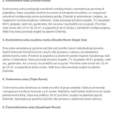
2. Dvokrevetna soba (Double Room)
Dvokrevetna soba predstavlja standardni smeštaj hotela i namenjena je parovima ili
prijateljima.
Soba raspolaže bračnim krevetom ili odvojenim krevetima, uz mogućnost
određenih konfiguracija prema potrebama gostiju. Enterijer je jednostavan i prijatan, sa
naglaskom na funkcionalnost i udobnost. Soba poseduje privatno kupatilo ,TV, besplatan
Wi-Fi, grejanje, radni sto, garderober, fen za kosu i kozmetički set za goste. Površina
sobe iznosi oko 14 m² do 15 m², a kapacitet je do tri osobe u određenim konfiguracijama.
Veliki broj soba poseduje pogled na planine Dolomita.
3. Dvokrevetna soba za jednu osobu (Double Room Single Use)
Ova soba namenjena je gostima koji žele veći komfor tokom individualnog boravka.
Sadrži
francuski ili bračni krevet i pruža više prostora u odnosu na standardnu
jednokrevetnu sobu. Posebno je pogodna za poslovne putnike ili goste koji planiraju duži
odmor u Dolomitima. Soba poseduje privatno kupatilo ,TV, besplatan Wi-Fi, grejanje, radni
sto, garderober, fen za kosu i kozmetički set za goste. Površina sobe iznosi oko 12 m²
do 13 m², a kapacitet je jedna osoba. Veliki broj soba poseduje pogled na planine
Dolomita.
4. Trokrevetna soba (Triple Room)
Trokrevetna soba idealna je za manje porodice ili grupe prijatelja. Soba je prostranija
i
omogućava komforan boravak za tri osobe. Najčešće sadrži jedan bračni krevet i jedan
jednokrevetni ležaj. Soba ima približno 19 m² površine i pogled na planinski pejzaž
Dolomita. Namenjena je gostima koji žele više prostora i udobnosti tokom odmora.
5. Četvorokrevetna soba (Quadruple Room)