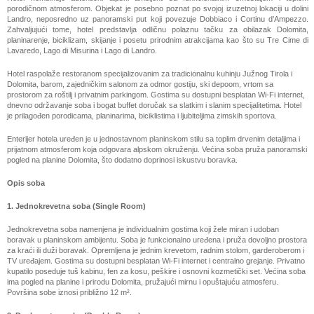
porodičnom atmosferom. Objekat je posebno poznat po svojoj izuzetnoj lokaciji u dolini
Landro, neposredno uz panoramski put koji povezuje Dobbiaco i Cortinu d’Ampezzo.
Zahvaljujući tome, hotel predstavlja odličnu polaznu tačku za obilazak Dolomita,
planinarenje, biciklizam, skijanje i posetu prirodnim atrakcijama kao što su Tre Cime di
Lavaredo, Lago di Misurina i Lago di Landro.
Hotel raspolaže restoranom specijalizovanim za tradicionalnu kuhinju Južnog Tirola i
Dolomita, barom, zajedničkim salonom za odmor gostiju, ski depoom, vrtom sa
prostorom za roštilj i privatnim parkingom. Gostima su dostupni besplatan Wi-Fi internet,
dnevno održavanje soba i bogat buffet doručak sa slatkim i slanim specijalitetima. Hotel
je prilagođen porodicama, planinarima, biciklistima i ljubiteljima zimskih sportova.
Enterijer hotela uređen je u jednostavnom planinskom stilu sa toplim drvenim detaljima i
prijatnom atmosferom koja odgovara alpskom okruženju. Većina soba pruža panoramski
pogled na planine Dolomita, što dodatno doprinosi iskustvu boravka.
Opis soba
1. Jednokrevetna soba (Single Room)
Jednokrevetna soba namenjena je individualnim gostima koji žele miran i udoban
boravak u
planinskom ambijentu. Soba je funkcionalno uređena i pruža dovoljno prostora
za kraći ili duži boravak. Opremljena je jednim krevetom, radnim stolom, garderoberom i
TV uređajem. Gostima su dostupni besplatan Wi-Fi internet i centralno grejanje. Privatno
kupatilo poseduje tuš kabinu, fen za kosu, peškire i osnovni kozmetički set. Većina soba
ima pogled na planine i prirodu Dolomita, pružajući mirnu i opuštajuću atmosferu.
Površina sobe iznosi približno 12 m².