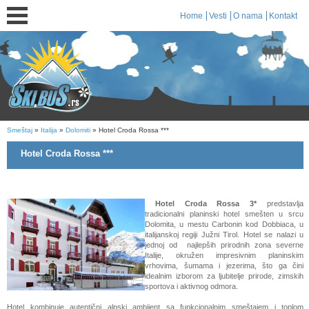
Home
Vesti
O nama
Kontakt
Smeštaj
»
Italija
»
Dolomiti
» Hotel Croda Rossa ***
Hotel Croda Rossa ***
Hotel Croda Rossa 3*
predstavlja
tradicionalni planinski hotel smešten u srcu
Dolomita, u mestu Carbonin kod Dobbiaca, u
italijanskoj regiji Južni Tirol. Hotel se nalazi u
jednoj od najlepših prirodnih zona severne
Italije, okružen impresivnim planinskim
vrhovima, šumama i jezerima, što ga čini
idealnim izborom za ljubitelje prirode, zimskih
sportova i aktivnog odmora.
Hotel kombinuje autentični alpski ambijent sa funkcionalnim smeštajem i toplom