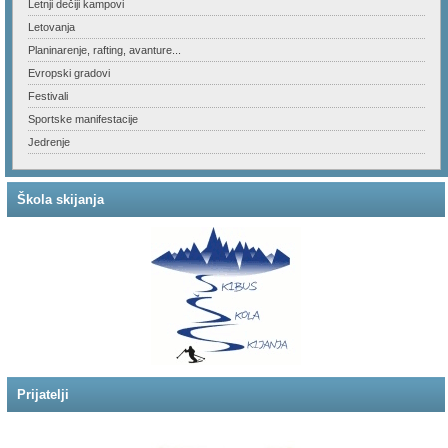
Letnji dečiji kampovi
Letovanja
Planinarenje, rafting, avanture...
Evropski gradovi
Festivali
Sportske manifestacije
Jedrenje
Škola skijanja
Prijatelji