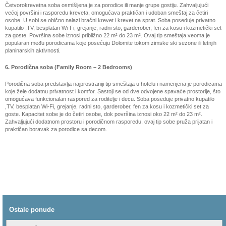
Četvorokrevetna soba osmišljena je za porodice ili manje grupe gostiju. Zahvaljujući
većoj
površini i rasporedu kreveta, omogućava praktičan i udoban smeštaj za četiri
osobe. U sobi se obično nalazi bračni krevet i krevet na sprat. Soba poseduje privatno
kupatilo ,TV, besplatan Wi-Fi, grejanje, radni sto, garderober, fen za kosu i kozmetički set
za goste. Površina sobe iznosi približno 22 m² do 23 m². Ovaj tip smeštaja veoma je
popularan među porodicama koje posećuju Dolomite tokom zimske ski sezone ili letnjih
planinarskih aktivnosti.
6. Porodična soba (Family Room – 2 Bedrooms)
Porodična soba predstavlja najprostraniji tip smeštaja u hotelu i namenjena je porodicama
koje
žele dodatnu privatnost i komfor. Sastoji se od dve odvojene spavaće prostorije, što
omogućava funkcionalan raspored za roditelje i decu. Soba poseduje privatno kupatilo
,TV, besplatan Wi-Fi, grejanje, radni sto, garderober, fen za kosu i kozmetički set za
goste. Kapacitet sobe je do četiri osobe, dok površina iznosi oko 22 m² do 23 m².
Zahvaljujući dodatnom prostoru i porodičnom rasporedu, ovaj tip sobe pruža prijatan i
praktičan boravak za porodice sa decom.
Ostale ponude