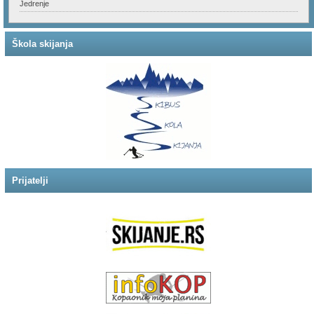
Jedrenje
Škola skijanja
Prijatelji