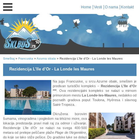
Home
Vesti
O nama
Kontakt
Smeštaj
»
Francuska
»
Azurna obala
» Rezidencija L’Ile d’Or - La Londe les Maures
Rezidencija L’Ile d’Or - La Londe les Maures
Na jugu Francuske, u srcu Azurne obale, smešten je
predivan turistički kompleks –
Rezidencija L’Ile d’Or
***
. Ova rezidencijalni kompleks se nalazi u mirnom
primorskom mestu
La Londe-les-Maures
, nedaleko od
poznatih gradova poput Toulona, Hyèresa i slavnog
Saint-Tropeza.
Okružena borovim
šumama, vinogradima i pogledom na tirkizno more, ova
lokacija predstavlja pravi mali raj za odmor i uživanje.
Rezidencije L’Ile d’Or se nalazi na svega 400-500
metara od prelepe peščane plaže
Plage de l’Argentière
,
do koje se lako stiže pešice. Do gradske luke se dolazi