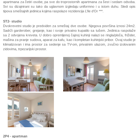
apartmana za četiri osobe, pa sve do troprostornih apartmana za šest i sedam odsoba.
Svi su dizajnirani su tako da uglavnom izgledaju uniformno i u istom duhu. Sledi opis
tipova smeštajnih jedinica kojima raspolaze rezidencija L’Ile d’Or ***.
ST2- studio
Dvokrevetni studio je predviđen za smeštaj dve osobe. Njegova površina iznosi 24m2.
Sadrži garderober, grejanje, kao i svoje privatno kupatilo sa tušem. Jedinica raspolaže
sa 2 odvojena kreveta. U dobro opremljenoj čajnoj kuhinji nalazi se ringla/ploča, frižider,
mašina za pranje sudova, aparat za kafu, kao i kompletan kuhinjski pribor. Ovaj studio je
klimatizovan i ima prostor za sedenje sa TV-om, privatnim ulazom, zvučno izolovanim
zidovima, trpezarijski prostor.
2P4 - apartman