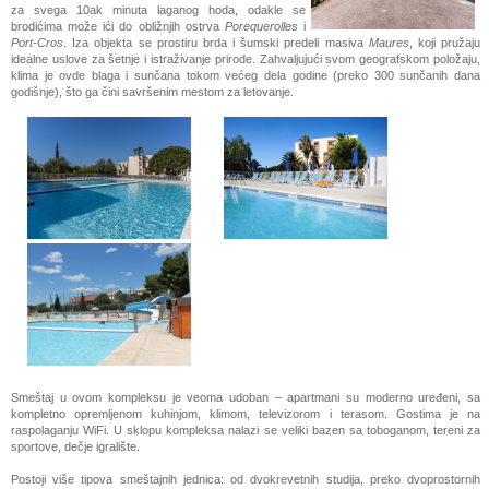
za svega 10ak minuta laganog hoda, odakle se
brodićima može ići do obližnjih ostrva
Porequerolles
i
Port-Cros
. Iza objekta se prostiru brda i šumski predeli masiva
Maures
, koji pružaju
idealne uslove za šetnje i istraživanje prirode. Zahvaljujući svom geografskom položaju,
klima je ovde blaga i sunčana tokom većeg dela godine (preko 300 sunčanih dana
godišnje), što ga čini savršenim mestom za letovanje.
Smeštaj u ovom kompleksu je veoma udoban – apartmani su moderno uređeni, sa
kompletno opremljenom kuhinjom, klimom, televizorom i terasom. Gostima je na
raspolaganju WiFi. U sklopu kompleksa nalazi se veliki bazen sa toboganom, tereni za
sportove, dečje igralište.
Postoji više tipova smeštajnih jednica: od dvokrevetnih studija, preko dvoprostornih