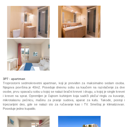
3P7 - apartman
Troprostorni sedmokrevetni apartman, koji je previđen za maksimalno sedam osoba.
Njegova površina je 40m2. Poseduje dnevnu sobu sa kaučem na razvlačenje za dve
osobe, prvu spavaću sobu u kojoj se nalazi bračni krevet i drugu, u kojoj je single krevet
i krevet na sprat. Opremljen je čajnom kuhinjom koja sadrži ploču/ ringlu za kuvanje,
mikrotalasnu pećnicu, mašinu za pranje sudova, aparat za kafu. Takođe, postoji i
trpezarijski deo, gde se nalazi sto za ručavanje kao i TV. Smeštaj je klimatizovan.
Poseduje jedno kupatilo.