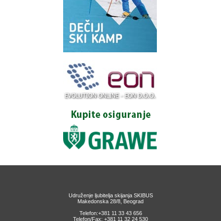
Udruženje ljubitelja skijanja SKIBUS
Makedonska 28/8, Beograd
Telefon:+381 11 33 43 656
Telefon/Fax: +381 11 32 24 530