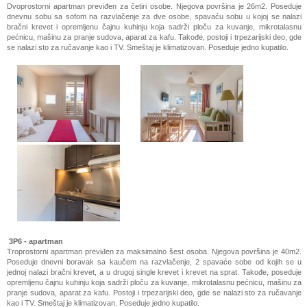
Dvoprostorni apartman previđen za četiri osobe. Njegova površina je 26m2. Poseduje
dnevnu sobu sa sofom na razvlačenje za dve osobe, spavaću sobu u kojoj se nalazi
bračni krevet i opremljenu čajnu kuhinju koja sadrži ploču za kuvanje, mikrotalasnu
pećnicu, mašinu za pranje sudova, aparat za kafu. Takođe, postoji i trpezarijski deo, gde
se nalazi sto za ručavanje kao i TV. Smeštaj je klimatizovan. Poseduje jedno kupatilo.
3P6 - apartman
Troprostorni apartman previđen za maksimalno šest osoba. Njegova površina je 40m2.
Poseduje dnevni boravak sa kaučem na razvlačenje, 2 spavaće sobe od kojih se u
jednoj nalazi bračni krevet, a u drugoj single krevet i krevet na sprat. Takođe, poseduje
opremljenu čajnu kuhinju koja sadrži ploču za kuvanje, mikrotalasnu pećnicu, mašinu za
pranje sudova, aparat za kafu. Postoji i trpezarijski deo, gde se nalazi sto za ručavanje
kao i TV. Smeštaj je klimatizovan. Poseduje jedno kupatilo.