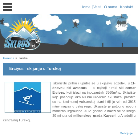
Home
Vesti
O nama
Kontakt
Ponuda
» Turska
Erciyes - skijanje u Turskoj
Iskoristite priliku i uputite se u skijašku egzotiku u
11-
dnevnu ski avanturu
– u najbolji turski
ski centar
Erciyes
, koji izlazi na inpozantnih 3360m/nv. Skijalište
koje poseduje oko 60 km uređenih ski staza, prostire
se na istoimenoj vulkanskoj planini čiji je vrh od 3915
m/nv najviši u celoj regiji. Skijalište je potpuno novo i
moderno, izgrađeno 2012. godine, a nalazi se na svega
30 minuta od
milionskog grada Kayseri
, u Anadoliji u
centralnoj Turskoj.
Detaljnije...