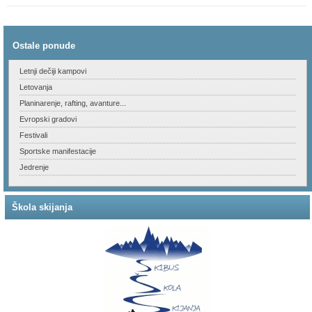
Ostale ponude
Letnji dečiji kampovi
Letovanja
Planinarenje, rafting, avanture...
Evropski gradovi
Festivali
Sportske manifestacije
Jedrenje
Škola skijanja