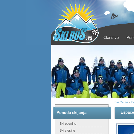
Članstvo
Pon
Ski Centri
»
F
Espace 
Ponuda skijanja
Ski opening
Ski closing