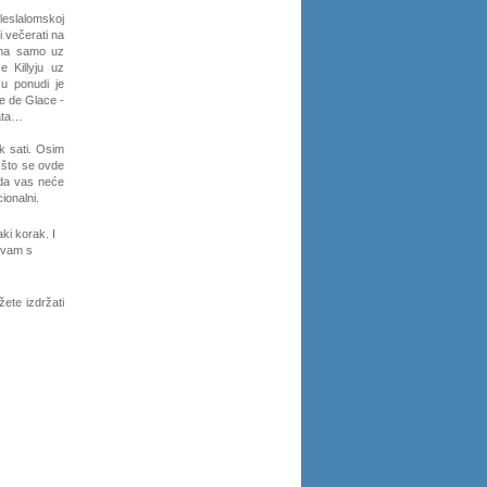
leslalomskoj
i večerati na
ama samo uz
e Killyju uz
 u ponudi je
te de Glace -
gata…
ak sati. Osim
 što se ovde
 da vas neće
ionalni.
ki korak. I
e vam s
žete izdržati