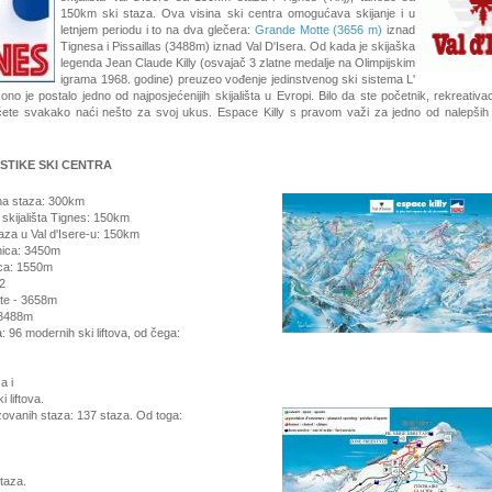
150km ski staza. Ova visina ski centra omogućava skijanje i u
letnjem periodu i to na dva glečera:
Grande Motte (3656 m)
iznad
Tignesa i Pissaillas (3488m) iznad Val D'Isera. Od kada je skijaška
legenda Jean Claude Killy (osvajač 3 zlatne medalje na Olimpijskim
igrama 1968. godine) preuzeo vođenje jedinstvenog ski sistema L'
 ono je postalo jedno od najposjećenijih skijališta u Evropi. Bilo da ste početnik, rekreativac
ćete svakako naći nešto za svoj ukus. Espace Killy s pravom važi za jedno od nalepših s
STIKE SKI CENTRA
na staza: 300km
skijališta Tignes: 150km
aza u Val d'Isere-u: 150km
nica: 3450m
ica: 1550m
 2
te - 3658m
- 3488m
va: 96 modernih ski liftova, od čega:
a i
i liftova.
zovanih staza: 137 staza. Od toga:
staza.