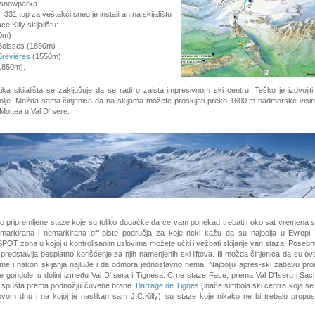
 snowparka.
331 top za veštakči sneg je instaliran na skijalištu
 Killy skijalištu:
0m)
Boisses (1850m)
Brévières
(1550m)
1850m).
tika skijališta se zaključuje da se radi o zaista impresivnom ski centru. Teško je izdvojit
olje. Možda sama činjenica da na skijama možete proskijati preko 1600 m nadmorske visin
ottea u Val D'Isere.
o pripremljene staze koje su toliko dugačke da će vam ponekad trebati i oko sat vremena s
markirana i nemarkirana off-piste područja za koje neki kažu da su najbolja u Evropi
POT zona u kojoj u kontrolisanim uslovima možete učiti i vežbati skijanje van staza. Poseb
predstavlja besplatno korišćenje za njih namenjenih ski liftova. Ili možda činjenica da su o
me i nakon skijanja najluđe i da odmora jednostavno nema. Najbolju apres-ski zabavu pro
lle gondole, u dolini između Val D'Isera i Tignesa. Crne staze Face, prema Val D'Iseru i Sa
a spušta prema podnožju čuvene brane
Barrage de Tignes
(inače simbola ski centra koja se
om dnu i na kojoj je naslikan sam J.C.Killy) su staze koje nikako ne bi trebalo propus