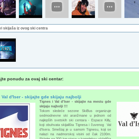
vi skijaša iz ovog ski centra
jte ponudu za ovaj ski centar:
 Val d'Iser - skijajte gde skijaju najbolji
Tignes i
Val d'Iser
- skijajte na mestu gde
skijaju najbolji !!!
Tokom sledeće sezone SkiBus organizuje
sedmodnevne ski aranžmane u jednom od
najlepših svetskih ski centara - Espace Killy,
koji obuhvata skijališta Tignesa i čuvenog Val
d'Isera. Smeštaj je u samom Tignesu, koji se
nalazi na nadmorskoj visini od čak 2100m.
Skijajte na 300 km staza u kompleksu skijališta