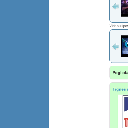
Video klipo
Pogleda
Tignes i