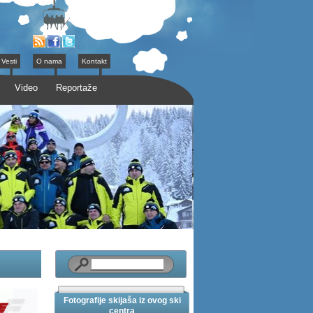
Vesti
O nama
Kontakt
Video
Reportaže
Fotografije skijaša iz ovog ski
centra