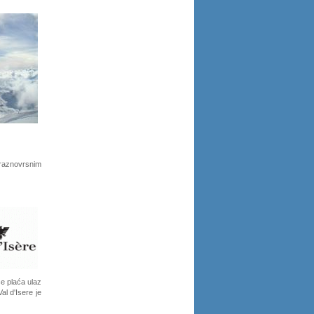
 raznovrsnim
e plaća ulaz
al d'Isere je