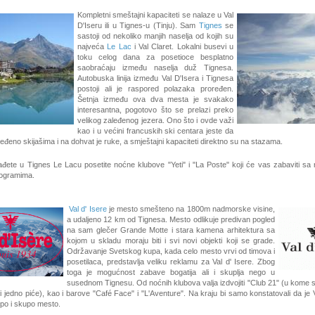
Kompletni smeštajni kapaciteti se nalaze u Val
D'Iseru ili u Tignes-u (Tinju). Sam
Tignes
se
sastoji od nekoliko manjih naselja od kojih su
najveća
Le Lac
i Val Claret. Lokalni busevi u
toku celog dana za posetioce besplatno
saobraćaju između naselja duž Tignesa.
Autobuska linija između Val D'Isera i Tignesa
postoji ali je raspored polazaka proređen.
Šetnja između ova dva mesta je svakako
interesantna, pogotovo što se prelazi preko
velikog zaleđenog jezera. Ono što i ovde važi
kao i u većini francuskih ski centara jeste da
ređeno skijašima i na dohvat je ruke, a smještajni kapaciteti direktno su na stazama.
ađete u Tignes Le Lacu posetite noćne klubove "Yeti" i "La Poste" koji će vas zabaviti sa
rogramima.
Val d' Isere
je mesto smešteno na 1800m nadmorske visine,
a udaljeno 12 km od Tignesa. Mesto odlikuje predivan pogled
na sam glečer Grande Motte i stara kamena arhitektura sa
kojom u skladu moraju biti i svi novi objekti koji se grade.
Održavanje Svetskog kupa, kada celo mesto vrvi od timova i
posetilaca, predstavlja veliku reklamu za Val d' Isere. Zbog
toga je mogućnost zabave bogatija ali i skuplja nego u
susednom Tignesu. Od noćnih klubova valja izdvojiti "Club 21" (u kome s
e i jedno piće), kao i barove "Café Face" i "L'Aventure". Na kraju bi samo konstatovali da je V
jepo i skupo mesto.