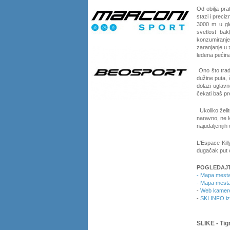
Od obilja pr
stazi i preci
3000 m u gl
svetlost bak
konzumiranje
zaranjanje u 
ledena pećin
Ono što trad
dužine puta,
dolazi uglav
čekati baš pr
Ukoliko želit
naravno, ne k
najudaljenijih
L'Espace Kill
dugačak put ov
POGLEDAJT
- Mapa mesta
- Mapa mesta 
-
Web kamere
-
SKI INFO iz 
SLIKE - Tig