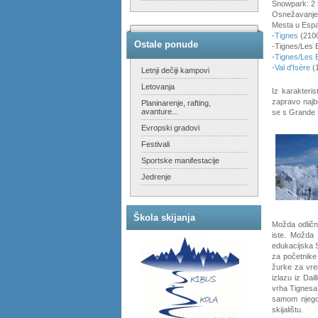
Snowpark: 2
Osnežavanje: 
Mesta u Espace
-
Tignes
(210
Ostale ponude
-Tignes/Les 
-
Tignes/Les 
-
Val d'Isère
(
Letnji dečiji kampovi
Letovanja
Iz karakteris
zapravo najb
Planinarenje, rafting,
avanture...
se s Grande M
Evropski gradovi
Festivali
Sportske manifestacije
Jedrenje
Škola skijanja
Možda odličn
iste. Možda 
edukacijska S
za početnike 
žurke za vre
izlazu iz Dai
vrha Tignes
samom njegov
skijalištu.