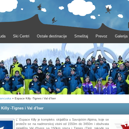
uda
Ski Centri
Ostale destinacije
Smeštaj
Prevoz
Galerija
rancuska
» Espace Killy -Tignes i Val d'Iser
Killy -Tignes i Val d'Iser
L' Espace Killy je kompleks skijališta u Savojskim Alpima, koje se
proteže se na nadmorskoj visini od 1550m do 3450m i obuhvata
skijališta Val d'Isere sa 150km staza i Tignes (Tinj), takođe sa