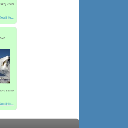
koj visini
etaljnije...
dove
emo u samo
etaljnije...