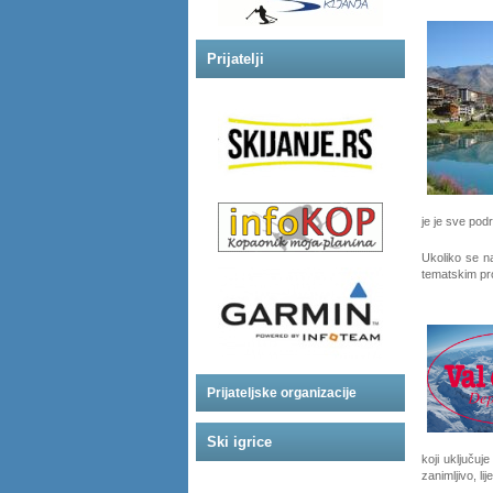
Prijatelji
je je sve pod
Ukoliko se n
tematskim p
Prijateljske organizacije
Ski igrice
koji uključuj
zanimljivo, li