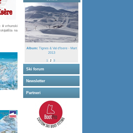
 ili vrhunski
kijališta na
Album:
Tignes & Val d'Isere - Mart
2013
1
2
3
Ski forum
Newsletter
Partneri