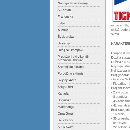
Novogodišnje skijanje
Ski safari
Francuska
Italija
espace Killy,
skijaš ovde 
Austrija
svetu.
Švajcarska
Slovenija
KARAKTERI
Dečiji ski kampovi
Ukupna duži
Produženi ski vikendi i
Dužina staza 
praznične ski ture
Dužina ski st
Najvišlja sta
Sretenjsko skijanje
Najniža stan
Porodično skijanje
Broj glečera:
- Grande Mot
Skijanje AVIO
- Pissaillas 
Srbija i BiH
Broj ski lifto
- 2 ski voza,
Kanada
- 8 gondola,
Bugarska
- 45 sedešnic
- 41 vučnih sk
Makedonija
Broj kategori
Crna Gora
- 16 crnih,
- 35 crvenih,
Ski vikendi
- 64 plavih i
Ski & Swim
- 22 zelenih 