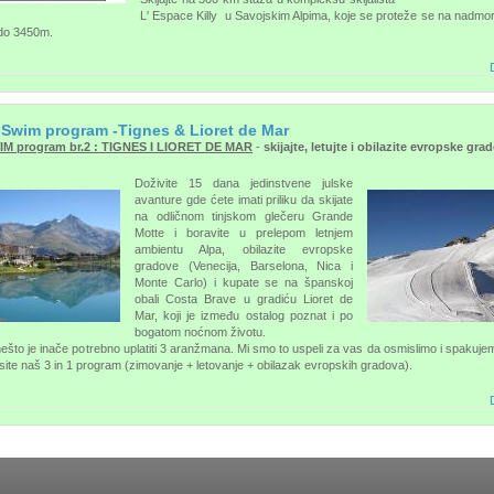
L' Espace Killy u Savojskim Alpima, koje se proteže se na nadmors
do 3450m.
D
 Swim program -Tignes & Lioret de Mar
IM program br.2 : TIGNES I LIORET DE MAR
-
skijajte, letujte i obilazite evropske gra
Doživite 15 dana jedinstvene julske
avanture gde ćete imati priliku da skijate
na odličnom tinjskom glečeru Grande
Motte i boravite u prelepom letnjem
ambientu Alpa, obilazite evropske
gradove (Venecija, Barselona, Nica i
Monte Carlo) i kupate se na španskoj
obali Costa Brave u gradiću Lioret de
Mar, koji je između ostalog poznat i po
bogatom noćnom životu.
ešto je inače potrebno uplatiti 3 aranžmana. Mi smo to uspeli za vas da osmislimo i spakuj
site naš 3 in 1 program (zimovanje + letovanje + obilazak evropskih gradova).
D