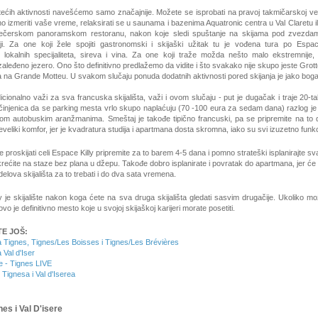
atećih aktivnosti navešćemo samo značajnije. Možete se isprobati na pravoj takmičarskoj ve
zno izmeriti vaše vreme, relaksirati se u saunama i bazenima Aquatronic centra u Val Claretu il
ečerskom panoramskom restoranu, nakon koje sledi spuštanje na skijama pod zvezd
lji. Za one koji žele spojiti gastronomski i skijaški užitak tu je vođena tura po Espac
 lokalnih specijaliteta, sireva i vina. Za one koji traže možda nešto malo ekstremnije,
zaleđeno jezero. Ono što definitivno predlažemo da vidite i što svakako nije skupo jeste Grot
a na Grande Motteu. U svakom slučaju ponuda dodatnih aktivnosti pored skijanja je jako bo
icionalno važi za sva francuska skijališta, važi i ovom slučaju - put je dugačak i traje 20-t
 činjenica da se parking mesta vrlo skupo naplaćuju (70 -100 eura za sedam dana) razlog je
nom autobuskim aranžmanima. Smeštaj je takođe tipično francuski, pa se pripremite na to
eveliki komfor, jer je kvadratura studija i apartmana dosta skromna, iako su svi izuzetno funkc
e proskijati celi Espace Killy pripremite za to barem 4-5 dana i pomno strateški isplanirajte sva
rećite na staze bez plana u džepu. Takođe dobro isplanirate i povratak do apartmana, jer ć
 delova skijališta za to trebati i do dva sata vremena.
y je skijalište nakon koga ćete na sva druga skijališta gledati sasvim drugačije. Ukoliko mo
o je definitivno mesto koje u svojoj skijaškoj karijeri morate posetiti.
E JOŠ:
 Tignes, Tignes/Les Boisses i Tignes/Les Brévières
Val d'Iser
 - Tignes LIVE
Tignesa i Val d'Iserea
nes i Val D'isere