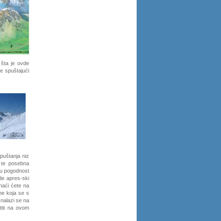
i šta je ovde
e spuštajući
puštanja niz
, te posebna
nu pogodnost
vde apres-ski
naći ćete na
che koja se s
 nalazi se na
titi na ovom