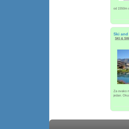
od 1550m 
Ski and
SKI & SW
Za ovako n
jedan. Oku