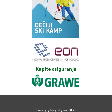
Udruženje ljubitelja skijanja SKIBUS