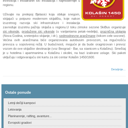
investicija i instaliranih ski instalacija i najmodernijih u
regionu.
Uživajte na prelepoj Bjelasici koja obiluje snegom,
skijajući u potpuno modernom skijalištu, koje nakon
izuzetnog razvoja ski infrastrukture i instalacija
zavređuje izuzetnu pažnju skijaša u regionu.U toku zimske sezone SkiBus organizuje
ski vikende
,
produžene ski vikende
(u varijantama petak-nedelja),
praznična skijanja
(Nova Godina, sretenjsko skijanje, i dr.),
sedmodnevne aranžmane
(tokom cele sezone).
Većina ovih aranžmana biće organizovana autobusim prevozom, sa mgućnošću
prevoza u sopstvenoj režiji. U budućnosti, moguće je da bude oragnizovan i prevoz
vozom do ove skijaške destinacije (voz Beograd - Bar, sa stanicom u Kolašinu). Smeštaj
je u hotelima i apartmanima u Kolašinu i okolini, na bazi izabrane usluge. Ski paketi
uključuju i odgovarajuću ski kartu za ski centar Kolašin 1450/1600.
Detaljnije...
Ostale ponude
Letnji dečiji kampovi
Letovanja
Planinarenje, rafting, avanture...
Evropski gradovi