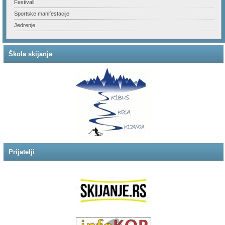
Festivali
Sportske manifestacije
Jedrenje
Škola skijanja
Prijatelji