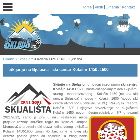
Home
Vesti
O nama
Kontakt
Ponuda
»
Crna Gora
» Kolašin 1450 / 1600 - Bjelasica
Skijanje na Bjelasici - ski centar Kolašin 1450 /1600
Skijajte na Bjelasici
, u novom integralnom
ski centru
Kolašin 1450 / 1600
, nastalom spajanjem dva skijališta,
starog i modernizovanog - Kolašin 1450 (nekada ski
centra Bjelasica) i novog - Kolašin 1600 (novog ski
centra otvorenog u februaru 2019.). Razvoj ski resorta
Kolašin 1600 i njegovo povezivanje sa skijalištem
Kolašin 1450 novom šestosedežnicom K7 u sezoni
2021/2022, samo je prvi u nizu realizacije mega
projekta razvoja skijaške regije na Bjelasici. Ukupna
kilometraža uređenih ski staza jedinstvenog skijališta
Kolašin 1450/1600 iznosi 45 km, čime je ovaj ski
centrar postao jedan od najvećih, a zbog novih