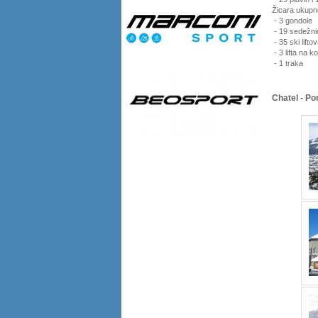
Žicara ukupno
- 3 gondole
- 19 sedežni
- 35 ski lifto
- 3 lifta na k
- 1 traka
Chatel - Po