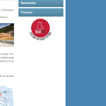
Newsletter
in, Champery
Partneri
bodance.
entala i dr.,
nabdevanje
olazeći kroz
jih su po dva