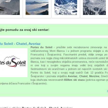
jte ponudu za ovaj ski centar:
u Soleil - Chatel, Avoriaz
Portes du Soleil
- priuštite sebi nezaboravno zimovanje na
veličanstvenog Mont Blanca i u jednom programu skijajte u dv
Francuskoj i Švajcarskoj. Fascinantni predeli, obilje snega po
poznata ova regija zbog mikroklimatskih uslova stvorenih usled bl
Blanca, kao i nesaglediva skijaška prostranstva, neće ravnodušni
ni one koji u svojim nogama imaju veliki broj skijaških des
Sedmodnevni ski aranžmani u jednom od najvećih svetskih ski
Portes du Soleil, koji u svojoj regiji sadrži čak 12 gradića F
Švajcarske i poznata skijališta
Avoriaz
,
Chatel
,
Morzine
, čineći
koja obuhvata neverovatnih
650km ski staza
(pokriva ogoman pr
itorijama država Francuske i Švajcarske).
D