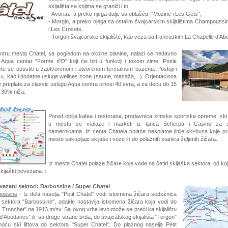
skijališta sa kojima se graniči i to:
- Avoriaz, a preko njega dalje sa oblašću "Mozine i Les Gets";
- Morgin, a preko njega sa ostalim švajcarskim skijalištima Champouss
i Les Crosets.
- Torgon švajcarsko skijalište, kao veza sa francuskim La Chapelle d'A
ru mesta Chatel, sa pogledom na okolne planine, nalazi se nedavno
 Aqua centar "Forme d'O" koji će biti u funkciji i tokom zime. Posle
ete se opustiti u zaotvorenom i otvorenom termalnom bazenu. Postoji i
u, kao i dodatne usluge wellnes zone (saune, masaža,...). Orjentaciona
 preplate za classic uslugu Aqua centra iznosi 40 evra, a za decu do 15
o 30% niža.
Pored obilja kafea i restorana, prodavnica zimske sportske opreme, ski r
u mestu se malaze i marketi iz lanca Scherpa i Casino za s
namernicama. Iz centa Chatela polaze besplatne linije ski-busa koje pr
mesto sakupljaju skijaše i voze ih do polaznih stanica željenih žičara.
Iz mesta Chatel polaze žičare koje vode na četiri skijaška sektora, od ko
ijaški povezana. :
ovezani sektori: Barbossine /
Super Chatel
bossine
- Iz dela naselja "Petit Chatel" vodi istoimena žičara sedežnica
 sektora "Barbossine", odakle nastavlja istiomena žičara koja vodi do
 Tronchet" na 1913 m/nv. Sa ovog vrha levo može se preći ka skijalištu
d'Abodance" ili, sa druge strane brda, do švajcatskog skijališta "Torgon"
moću ski liftova do sektora "Super Chatel". Do plaznog naselja Petit