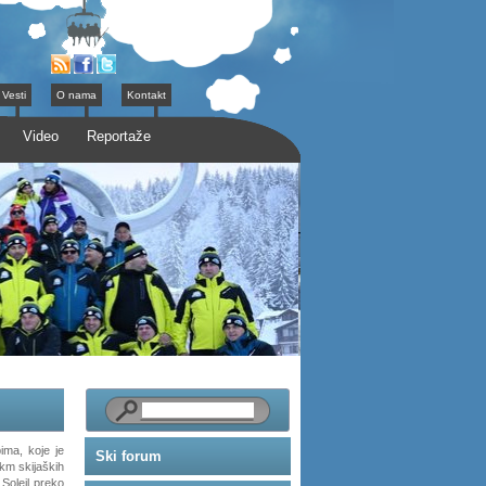
Vesti
O nama
Kontakt
Video
Reportaže
ima, koje je
Ski forum
km skijaških
 Soleil preko