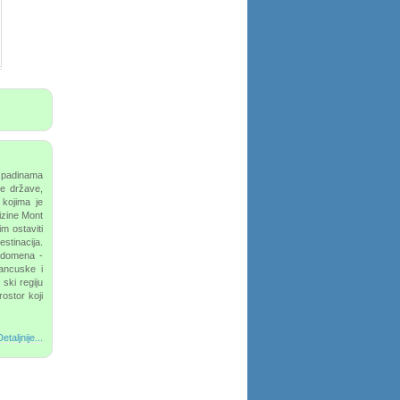
 padinama
e države,
 kojima je
izine Mont
m ostaviti
tinacija.
 domena -
rancuske i
 ski regiju
ostor koji
etaljnije...