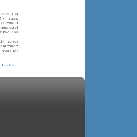
 Soleil" koja
0 km staza.
1800 m/nv. U
kingu ispred
ke koje vuku
skih zgrada
e aktivnosti:
ledom, ali i
Detaljnije...