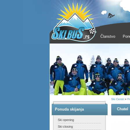
Članstvo
Pon
Ski Centri
»
F
Chatel
Ponuda skijanja
Ski opening
Ski closing