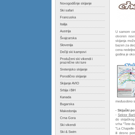
Novogodišnje skijanje
Ski safari
Francuska
Italija
Austrija
U samom cent
otvoren novi
Švajcarska
skijanja mož
Slovenija
bazen za dec
cena nedeljne
Dečiji ski kampovi
godina je ok
Produženi ski vikendi i
praznične ski ture
Sretenjsko skijanje
Porodično skijanje
Skijanje AVIO
Srbija i BiH
Kanada
međusobno sk
Bugarska
- Skijaški p
Makedonija
-
Sektor Bar
Crna Gora
do skijaškog
vrha "Tete du
Ski vikendi
"La Chapelle 
Ski & Swim
ili desno po