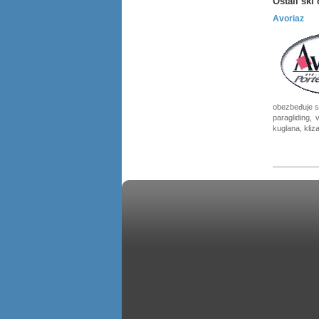
Ostali ski 
Avoriaz
obezbeđuje sk
paragliding,
kuglana, kliz