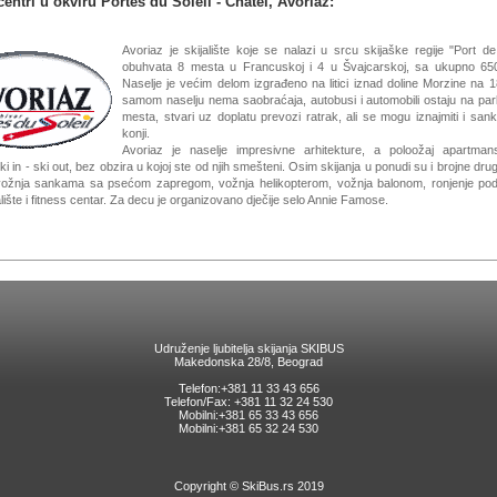
centri u okviru Portes du Soleil - Chatel, Avoriaz:
Avoriaz je skijalište koje se nalazi u srcu skijaške regije "Port de
obuhvata 8 mesta u Francuskoj i 4 u Švajcarskoj, sa ukupno 65
Naselje je većim delom izgrađeno na litici iznad doline Morzine na 
samom naselju nema saobraćaja, autobusi i automobili ostaju na par
mesta, stvari uz doplatu prevozi ratrak, ali se mogu iznajmiti i san
konji.
Avoriaz je naselje impresivne arhitekture, a poloožaj apartman
i in - ski out, bez obzira u kojoj ste od njih smešteni. Osim skijanja u ponudi su i brojne drug
 vožnja sankama sa psećom zapregom, vožnja helikopterom, vožnja balonom, ronjenje pod 
alište i fitness centar. Za decu je organizovano dječije selo Annie Famose.
Udruženje ljubitelja skijanja SKIBUS
Makedonska 28/8, Beograd
Telefon:+381 11 33 43 656
Telefon/Fax: +381 11 32 24 530
Mobilni:+381 65 33 43 656
Mobilni:+381 65 32 24 530
Copyright © SkiBus.rs 2019