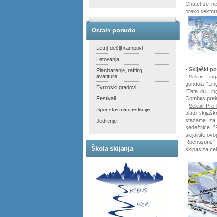
Chatel se ne
preko sektora
Ostale ponude
Letnji dečiji kampovi
Letovanja
- Skijaški p
Planinarenje, rafting,
avanture...
-
Sektor Ling
gondola "Lin
Evropski gradovi
"Tete du Lin
Festivali
Combes prela
-
Sektor Pre 
Sportske manifestacije
plato skijaš
stazama za 
Jedrenje
sedežnice "P
skijalište o
Rochssons" m
Škola skijanja
skipas za cel