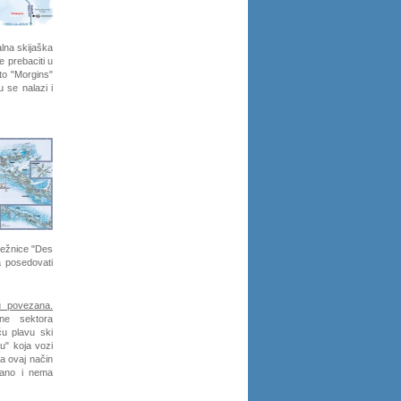
alna skijaška
 prebaciti u
to "Morgins"
 se nalazi i
dežnice "Des
a posedovati
u povezana.
ane sektora
ću plavu ski
" koja vozi
a ovaj način
ezano i nema