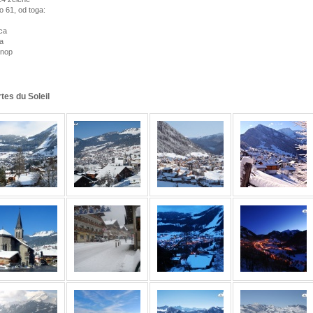
 61, od toga:
ca
va
onop
rtes du Soleil