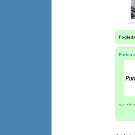
Pogleda
Portes d
leži na ter