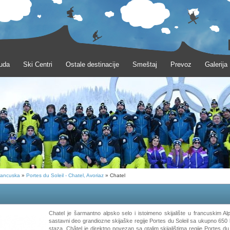
uda
Ski Centri
Ostale destinacije
Smeštaj
Prevoz
Galerija
rancuska
»
Portes du Soleil - Chatel, Avoriaz
» Chatel
Chatel je šarmantno alpsko selo i istoimeno skijalište u francuskim Alp
sastavni deo grandiozne skijaške regije Portes du Soleil sa ukupno 650 
staza. Châtel je direktno povezan sa otalim skijalištima regije Portes du