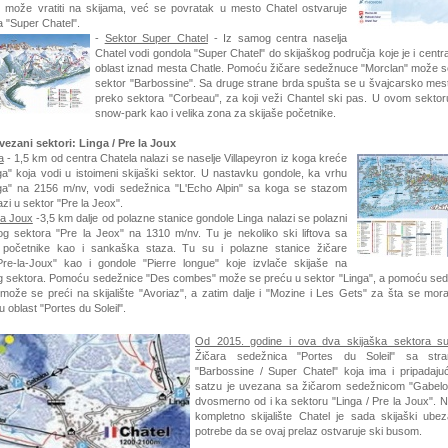
 može vratiti na skijama, već se povratak u mesto Chatel ostvaruje
 "Super Chatel".
-
Sektor Super Chatel
- Iz samog centra naselja
Chatel vodi gondola "Super Chatel" do skijaškog područja koje je i centr
oblast iznad mesta Chatle. Pomoću žičare sedežnuce "Morclan" može se
sektor "Barbossine". Sa druge strane brda spušta se u švajcarsko mes
preko sektora "Corbeau", za koji veži Chantel ski pas. U ovom sektoru
snow-park kao i velika zona za skijaše početnike.
ovezani sektori:
Linga / Pre la Joux
a
- 1,5 km od centra Chatela nalazi se naselje Villapeyron
iz koga kreće
ga" koja vodi u istoimeni skijaški sektor. U nastavku gondole, ka vrhu
ga" na 2156 m/nv, vodi sedežnica "L'Echo Alpin" sa koga se stazom
zi u sektor "Pre la Jeox".
la Joux
-3,5 km dalje od polazne stanice gondole Linga nalazi se polazni
kog sektora "Pre la Jeox" na 1310 m/nv. Tu je nekoliko ski liftova sa
početnike kao i sankaška staza. Tu su i polazne stanice žičare
re-la-Joux" kao i gondole "Pierre longue" koje izvlače skijaše na
vog sektora. Pomoću sedežnice "Des combes" može se preću u sektor "Linga", a pomoću se
ože se preći na skijalište "Avoriaz", a zatim dalje i "Mozine i Les Gets" za šta se mor
u oblast "Portes du Soleil".
Od 2015. godine i ova dva skijaška sektora s
Žičara sedežnica "Portes du Soleil" sa str
"Barbossine / Super Chatel" koja ima i pripadaju
satzu
je uvezana sa žičarom sedežnicom "Gabelou
dvosmerno od i ka sektoru "Linga / Pre la Joux". N
kompletno skijalište Chatel je sada skijaški ub
potrebe da se ovaj prelaz ostvaruje ski busom.