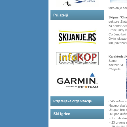
tako da je s
Prijatelji
Skipas "Cha
sektore
Barb
za sektor
Bra
Francuskoj k
Corbeau
koji
Ovim skipaso
km, povezanih
Karakteristik
Samo
sektori:
La
Chapelle
Prijateljske organizacije
d'Abondance-
Nadmorska Vi
Ukupan broj s
Ski igrice
Ukupna dužin
- 7 crnih sta
- 23 crvene 
- 29 plavih i