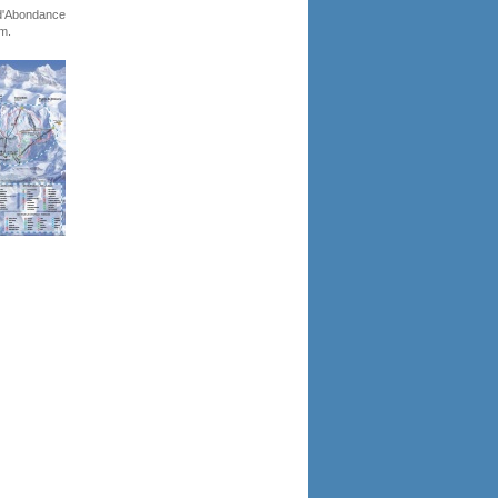
 d'Abondance
m.