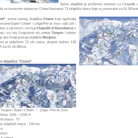
Samo skijalište je prošireno mestom La Chapelle
ada sa osnovnim skipasom Chatel dostupno 73 skijaške staze koje su povezane sa 61 žičaro
tel"
, pored samog skijališta
Chatel
koje oguhvata
ossine/Super-Chatel
i
Linga/Pre-la-Joux
važi još i
itaz
a od skoro i ceo
La Chapelle d'Abondance
u
ao i za ceo švajcarski ski centar
Torgon
i sektor
 je deo švajcarskog skijališta
Morgins
.
m je uključeno 73 ski staza, ukupne dužine 130
 sa 61 ski liftova.
e skijališta "Chatel"
Torgon / Super-Chatel
i
Linga / Pre-la-Joux
sina: 1100 – 2200 m
ki staza - 73
a skijaških staza - 130 km
za
staze
 14 zelene