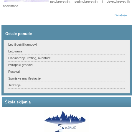
petokrevetnih, sedmokrevetnih i devetokrevetnih
apartmana.
Detaljnije...
Ostale ponude
Letnji dečiji kampovi
Letovanja
Planinarenje, rafting, avanture...
Evropski gradovi
Festivali
Sportske manifestacije
Jedrenje
Škola skijanja