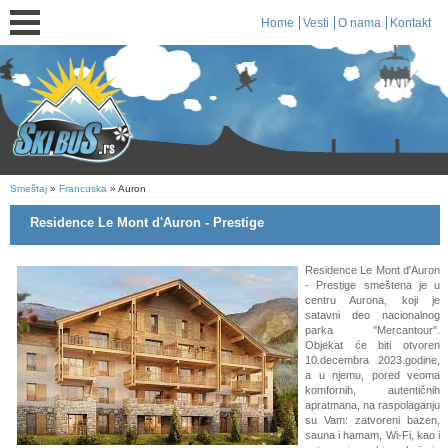
Home
Vesti
O nama
Kontakt
Smeštaj
»
Francuska
» Auron
Residence Le Mont d'Auron - Prestige
Residence Le Mont d'Auron
-
Prestige
smeštena je u
centru Aurona, koji je
satavni deo nacionalnog
parka ''Mercantour''.
Objekat će biti otvoren
10.decembra 2023.godine,
a u njemu, pored veoma
komfornih, autentičnih
apratmana, na raspolaganju
su Vam: zatvoreni bazen,
sauna i hamam, Wi-Fi, kao i