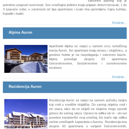
zatvoreni parking koji je
potrebno unapred rezervisati. Sve smeštajne jedinice imaju prijatan dnevni boravak, 1 do
3 spavaće sobe, u zavisnosti od tipa apartmana i svaki ima opremljenu čajnu kuhinju,
kupatilo i toalet.
Detaljnije...
Alpina Auron
Aparthotel Alpina se nalazi u samom srcu turističkog
mesta Auron. Svi apartmani imaju terasu i skijašnicu, a
gostima hotela je na raspolaganju i zatvoreni bazen.
Alpina poseduje ukupno 63 apartmana
četvorokrevetne, šestokrevetne i osmokrevetne
strukture.
Detaljnije...
Rezidencija Auron
Rezidencija Auron se nalazi na samom početku tanjira
koji vodi u središte skijališta. Do samog objekta vodi i
ski staza, tako da se skijaši na skijama mogu spustiti
gotovo do samog ulaza. Upravo ta odlika ski in - ski out
posebno karakteriše ovaj smeštaj, što inače nije odlika
većine smeštajnih kapaciteta u Auronu. Rezidencija ima
ukupno 63 apartmana u varijanti četvorokrevtnih,