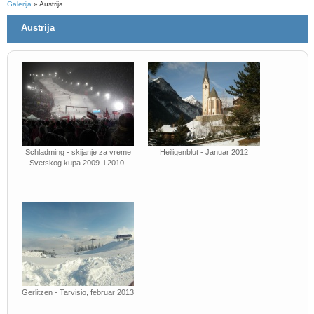
Galerija
» Austrija
Austrija
Schladming - skijanje za vreme
Heiligenblut - Januar 2012
Svetskog kupa 2009. i 2010.
Gerlitzen - Tarvisio, februar 2013