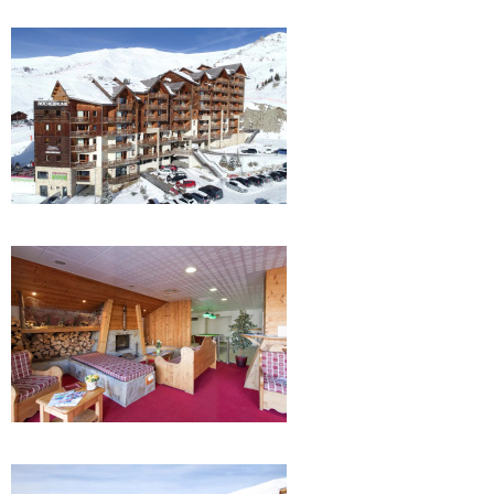
.
.
.
.
.
.
.
.
.
.
.
.
.