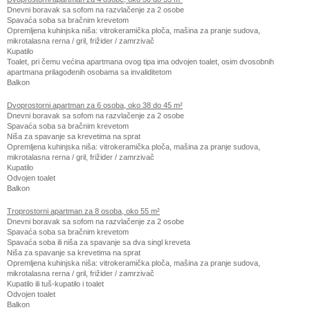
Dnevni boravak sa sofom na razvlačenje za 2 osobe
Spavaća soba sa bračnim krevetom
Opremljena kuhinjska niša: vitrokeramička ploča, mašina za pranje sudova,
mikrotalasna rerna / gril, frižider / zamrzivač
Kupatilo
Toalet, pri čemu većina apartmana ovog tipa ima odvojen toalet, osim dvosobnih
apartmana prilagođenih osobama sa invaliditetom
Balkon
Dvoprostorni apartman za 6 osoba, oko 38 do 45 m²
Dnevni boravak sa sofom na razvlačenje za 2 osobe
Spavaća soba sa bračnim krevetom
Niša za spavanje sa krevetima na sprat
Opremljena kuhinjska niša: vitrokeramička ploča, mašina za pranje sudova,
mikrotalasna rerna / gril, frižider / zamrzivač
Kupatilo
Odvojen toalet
Balkon
Troprostorni apartman za 8 osoba, oko 55 m²
Dnevni boravak sa sofom na razvlačenje za 2 osobe
Spavaća soba sa bračnim krevetom
Spavaća soba ili niša za spavanje sa dva singl kreveta
Niša za spavanje sa krevetima na sprat
Opremljena kuhinjska niša: vitrokeramička ploča, mašina za pranje sudova,
mikrotalasna rerna / gril, frižider / zamrzivač
Kupatilo ili tuš-kupatilo i toalet
Odvojen toalet
Balkon