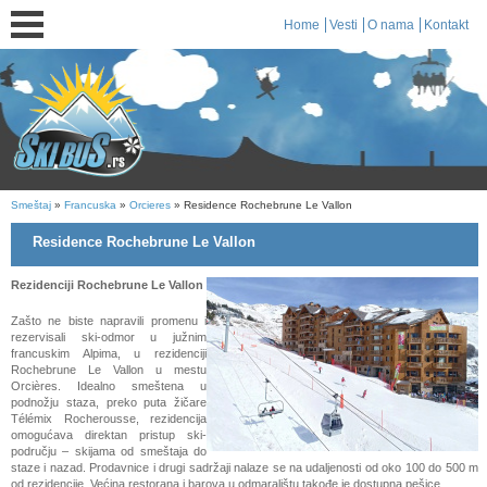
Home
Vesti
O nama
Kontakt
Smeštaj
»
Francuska
»
Orcieres
» Residence Rochebrune Le Vallon
Residence Rochebrune Le Vallon
Rezidenciji Rochebrune Le Vallon
Zašto ne biste napravili promenu i
rezervisali ski-odmor u južnim
francuskim Alpima, u rezidenciji
Rochebrune Le Vallon u mestu
Orcières. Idealno smeštena u
podnožju staza, preko puta žičare
Télémix Rocherousse, rezidencija
omogućava direktan pristup ski-
području – skijama od smeštaja do
staze i nazad. Prodavnice i drugi sadržaji nalaze se na udaljenosti od oko 100 do 500 m
od rezidencije. Većina restorana i barova u odmaralištu takođe je dostupna pešice.