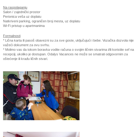
Na raspolaganju
Salon / zajednički prostor
Perionica veša uz doplatu
Natkriveni parking, ograničen broj mesta, uz doplatu
Wi-Fi pristup u apartmanima
Formalnosti
* Lična karta ili pasoš obavezni su za sve goste, uključujući i bebe. Vozačka dozvola nije
važeći dokument za ovu svrhu.
* Molimo vas da tokom boravka vodite računa o svojim ličnim stvarima i/ili koristite sef na
recepciji, ukoliko je dostupan. Odalys Vacances ne može se smatrati odgovornim za
oštećenje ili krađu ličnih stvari.
.
.
.
.
.
.
.