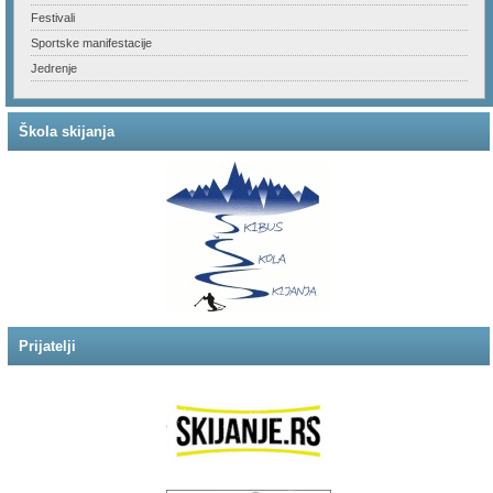
Festivali
Sportske manifestacije
Jedrenje
Škola skijanja
Prijatelji