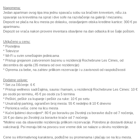
Napomena:
Jedan apartman ovog tipa ima jednu spavaću sobu sa bračnim krevetom, nišu za
spavanje sa krevetima na sprat i dve sofe na razvlačenje na galeriji / mezaninu.
Depozit se plaća na licu mesta po dolasku, ostavljanjem otiska kreditne kartice: 300 € po
apartmanu.
Depozit se vraća nakon provere inventara obavljene na dan odlaska ili se šalje poštom.
Uključeno u cenu:
* Posteljina
* Televizor
* Wi-Fi u svim smeštajnim jedinicama
* Pristup grejanom zatvorenom bazenu u rezidenciji Rochebrune Les Cimes, od
decembra do aprila (35 metara od ove rezidencije)
* Oprema za bebe, na zahtev prilikom rezervacije i u zavisnosti od raspoloživosti
Dodatne usluge:
* Set za čišćenje: 6 €
* Pristup wellness sadržajima, sauna i hamam, u rezidenciji Rochebrune Les Cimes: 10 €
po osobi po terminu, 45 € po osobi za 5 termina
* Peškiri, peškir za kupanje i peškir za ruke: 10 € po setu
* Unutrašnji parking, ograničen broj mesta: 55 € nedeljno ili 10 € dnevno
* Perionica veša: cene na licu mesta
* Kućni ljubimci dozvoljeni*: 80 € po boravku po životinji za boravke duže od 7 noćenja,
16 € po danu po životinji za boravke kraće od 7 noćenja
*Molimo vas da obavestite rezidenciju prilikom rezervacije. Potrebno je dostaviti dokaz o
vakcinaciji. Psi moraju biti na povocu sve vreme dok se nalaze u okviru rezidencije.
Cene su informativnog karaktera, podložne su promenama i plaćaju se na licu mesta.