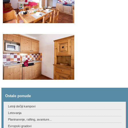
.
.
.
.
Ostale ponude
Letnji dečiji kampovi
Letovanja
Planinarenje, rafting, avanture...
Evropski gradovi