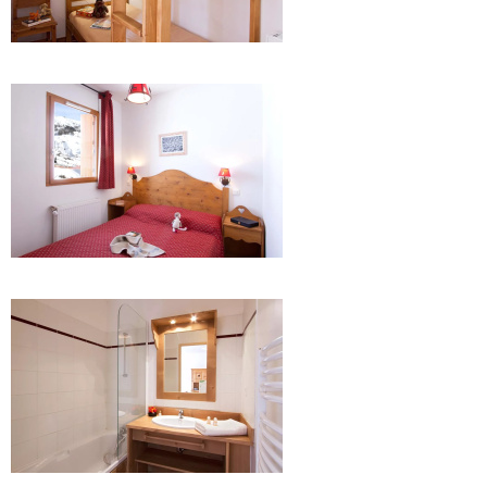
.
.
.
.
.
.
.
.
.
.
.
.
.
.