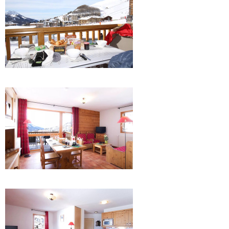
.
.
.
.
.
.
.
.
.
.
.
.
.
.