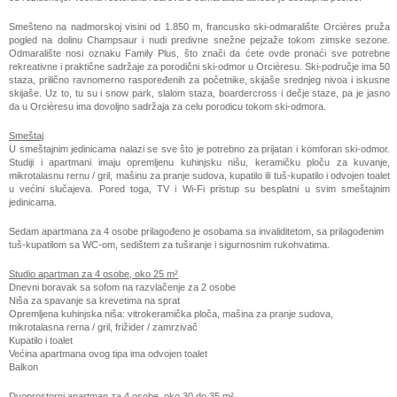
Smešteno na nadmorskoj visini od 1.850 m, francusko ski-odmaralište Orcières pruža
pogled na dolinu Champsaur i nudi predivne snežne pejzaže tokom zimske sezone.
Odmaralište nosi oznaku Family Plus, što znači da ćete ovde pronaći sve potrebne
rekreativne i praktične sadržaje za porodični ski-odmor u Orcièresu. Ski-područje ima 50
staza, prilično ravnomerno raspoređenih za početnike, skijaše srednjeg nivoa i iskusne
skijaše. Uz to, tu su i snow park, slalom staza, boardercross i dečje staze, pa je jasno
da u Orcièresu ima dovoljno sadržaja za celu porodicu tokom ski-odmora.
Smeštaj
U smeštajnim jedinicama nalazi se sve što je potrebno za prijatan i komforan ski-odmor.
Studiji i apartmani imaju opremljenu kuhinjsku nišu, keramičku ploču za kuvanje,
mikrotalasnu rernu / gril, mašinu za pranje sudova, kupatilo ili tuš-kupatilo i odvojen toalet
u većini slučajeva. Pored toga, TV i Wi-Fi pristup su besplatni u svim smeštajnim
jedinicama.
Sedam apartmana za 4 osobe prilagođeno je osobama sa invaliditetom, sa prilagođenim
tuš-kupatilom sa WC-om, sedištem za tuširanje i sigurnosnim rukohvatima.
Studio apartman za 4 osobe, oko 25 m²
Dnevni boravak sa sofom na razvlačenje za 2 osobe
Niša za spavanje sa krevetima na sprat
Opremljena kuhinjska niša: vitrokeramička ploča, mašina za pranje sudova,
mikrotalasna rerna / gril, frižider / zamrzivač
Kupatilo i toalet
Većina apartmana ovog tipa ima odvojen toalet
Balkon
Dvoprostorni apartman za 4 osobe, oko 30 do 35 m²