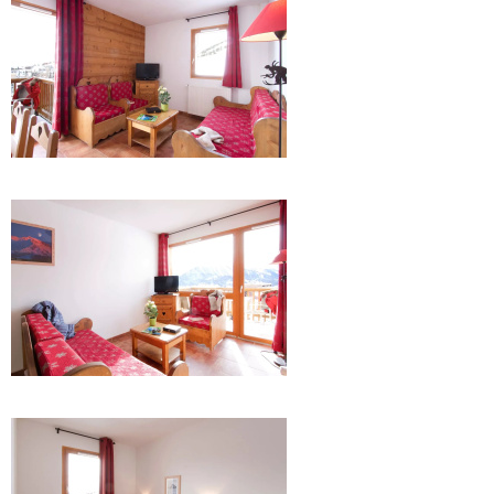
.
.
.
.
.
.
.
.
.
.
.
.
.