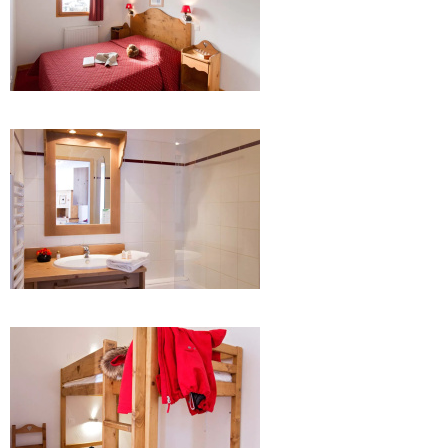
.
.
.
.
.
.
.
.
.
.
.
.
.
.