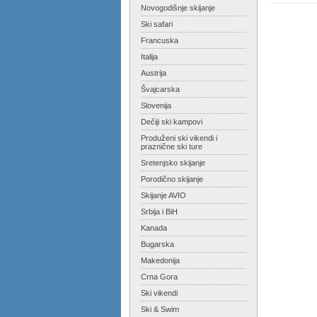
Novogodišnje skijanje
Ski safari
Francuska
Italija
Austrija
Švajcarska
Slovenija
Dečiji ski kampovi
Produženi ski vikendi i
praznične ski ture
Sretenjsko skijanje
Porodično skijanje
Skijanje AVIO
Srbija i BiH
Kanada
Bugarska
Makedonija
Crna Gora
Ski vikendi
Ski & Swim