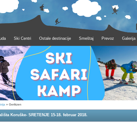
uda
Ski Centri
Ostale destinacije
Smeštaj
Prevoz
Galerija
rija
» Gerlitzen
jališta Koruške- SRETENJE 15-18. februar 2018.