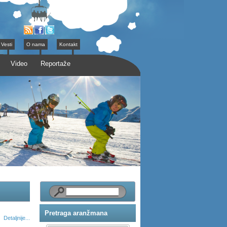
Vesti
O nama
Kontakt
Video
Reportaže
Pretraga aranžmana
Detaljnije...