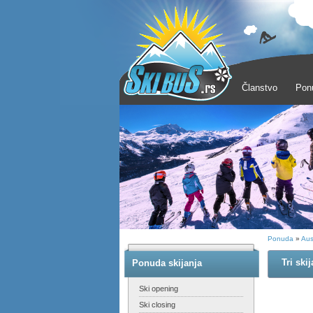
Članstvo
Pon
Ponuda
»
Aust
Tri ski
Ponuda skijanja
Ski opening
Ski closing