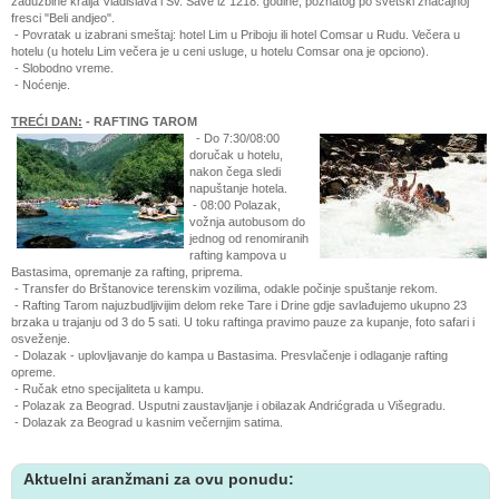
zadužbine kralja Vladislava i Sv. Save iz 1218. godine, poznatog po svetski značajnoj
fresci "Beli andjeo".
- Povratak u izabrani smeštaj: hotel Lim u Priboju ili hotel Comsar u Rudu. Večera u
hotelu (u hotelu Lim večera je u ceni usluge, u hotelu Comsar ona je opciono).
- Slobodno vreme.
- Noćenje.
TREĆI
DAN:
- RAFTING TAROM
- Do 7:30/08:00
doručak u hotelu,
nakon čega sledi
napuštanje hotela.
- 08:00 Polazak,
vožnja autobusom do
jednog od renomiranih
rafting kampova u
Bastasima, opremanje za rafting, priprema.
- Transfer do Brštanovice terenskim vozilima, odakle počinje spuštanje rekom.
- Rafting Tarom
najuzbudljivijim delom reke Tare i Drine gdje savlađujemo ukupno 23
brzaka u trajanju od 3 do 5 sati. U toku raftinga pravimo pauze za kupanje, foto safari i
osveženje.
-
Dolazak - uplovljavanje do kampa u Bastasima. Presvlačenje i odlaganje rafting
opreme.
- Ručak etno specijaliteta u kampu.
- Polazak za Beograd. Usputni zaustavljanje i obilazak Andrićgrada u Višegradu.
- Dolazak za Beograd u kasnim večernjim satima.
Aktuelni aranžmani za ovu ponudu: