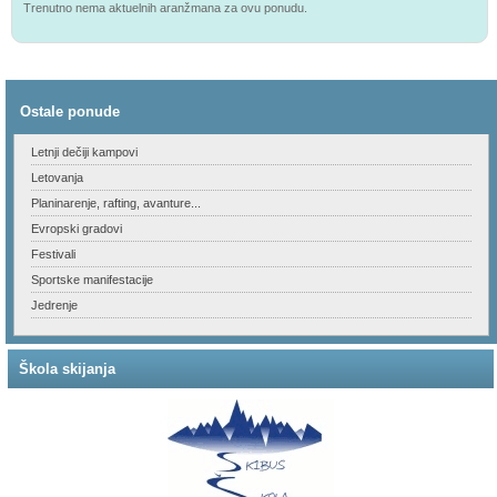
Trenutno nema aktuelnih aranžmana za ovu ponudu.
Ostale ponude
Letnji dečiji kampovi
Letovanja
Planinarenje, rafting, avanture...
Evropski gradovi
Festivali
Sportske manifestacije
Jedrenje
Škola skijanja