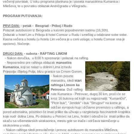
večernji povratak. U toku programa planirana je i poseta manastirima Kumanica i
Mileševa, te u povratku obilazak Andrićgrada u Višegradu.
PROGRAM PUTOVANJA:
PRVI DAN:
- petak - Beograd - Priboj / Rudo
Polazak autobusom iz Beograda u kasnim popodnevnim satima (16,30h).
Dolazak u hotel Lim u Priboju ili hotel Comsar u Rudu i smeštaj u odabrane sobe sobe.
Kasna večera u hotelu (u hotelu Lim večera je u ceni usluge, u hotelu Comsar ona je
opciono). Noćenje.
DRUGI DAN:
- subota - RAFTING LIMOM
- Nakon doručka, u 8:00 h spremanje i polazak na rafting.
- Neposredno pre raftinga obilazak
manastira
Kumanica
, koji se nalazi u dolinini Lima između
Prijepolja i Bijelog Polja, blizu granice sa Crnom Gorom.
- Nakon posete
manastiru, sledi
start
raftinga Limom ka
Petrovcu
. Duž rafting
rute Kumanica - Petrovac, dugoj 30 km, proći će se
kroz 16 bukova od kojih su najpoznatiji: "Kumanički",
"Picin buk", "Jendek" i buk "Strugovi" na kome je
održan evropski kup i državno prvenstvo u raftingu, a
pored adrenalina, posetioci će imati prilike da uživaju u razgledanju fascinantnih krajolika
koje nudi dolina Lima. Po dolasku u Petrovc na Limu, hrabri i odvažni će imati prilike da
skaču sa višemetarskih skakaonica, mestu gde se inače i održava takmičenje u
skokovima u vodu.
- Nakon raftinga sledi presvlačenje i prevoz autobusom do manastira Mileševa,