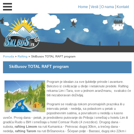
Home
Vesti
O nama
Kontakt
Ponuda
»
Rafting
» SkiBusov TOTAL RAFT program
SkiBusov TOTAL RAFT program
Program je idealan za sve ljubitelje prirode i avanture.
Bekstvo iz civilizacije u divlje i netaknute predele. Rafting
rekama Lim i Tara, sve u jednom aranžmanu, svakako će
biti nezaboravan doživljaj.
Programi se realizuju tokom prvomajskih praznika ili u
intervalu petak - nedelja, sa polaskom u petak u
popodnevnim satima, a povratkom u nedelju u kasno
uveče. Prvog dana - petak, je predviđeno putovanje do Priboja i smeštaj u hotelu Lim ili
gradića Rudo u BiH i smeštaja u hotel Comsar Rudo (4 zvezdice). Drugog dana -
subota,
rafting Limom
na ruti Kumanica - Petrovac dugoj 30km, a trećeg dana -
nedelja,
rafting Tarom
na ruti Brštanovica - Šćepan polje - Bastasi, dugoj oko 22km i