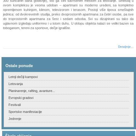
300 sunčanih dana godišnje), što ga čini savršenim mestom za letovanje. Smeštaj u
ovom kompleksu je veoma udoban – apartmani su moderno uređeni, sa kompletno
opremljenom kuhinjom, klimom, televizorom i terasom. Postoji više tipova smeštajnih
jednica: od dvokrevetnih studija, preko dvoprostornih apartmana za četiri osobe, pa sve
do troprostornih apartmana za šest i sedam odsoba. Svi su dizajnirani su tako da
uglavnom izgledaju uniformno i u istom duhu. U sklopu objekta nalazi se veliki bazen sa
toboganom, tereni za sportove, dečje igralište.
Detaljnije...
Ostale ponude
Letnji dečiji kampovi
Letovanja
Planinarenje, rafting, avanture...
Evropski gradovi
Festivali
Sportske manifestacije
Jedrenje