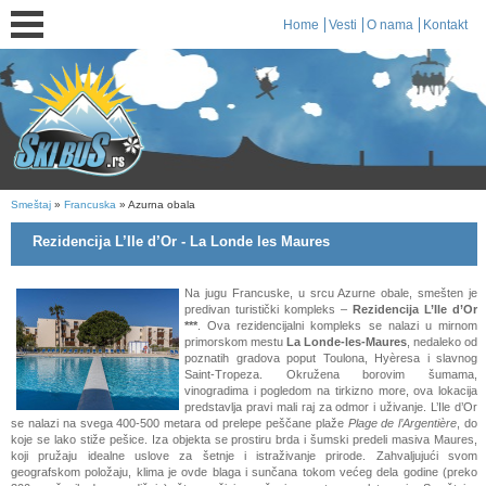
Home
Vesti
O nama
Kontakt
Smeštaj
»
Francuska
» Azurna obala
Rezidencija L’Ile d’Or - La Londe les Maures
Na jugu Francuske, u srcu Azurne obale, smešten je
predivan turistički kompleks –
Rezidencija L’Ile d’Or
***
. Ova rezidencijalni kompleks se nalazi u mirnom
primorskom mestu
La Londe-les-Maures
, nedaleko od
poznatih gradova poput Toulona, Hyèresa i slavnog
Saint-Tropeza. Okružena borovim šumama,
vinogradima i pogledom na tirkizno more, ova lokacija
predstavlja pravi mali raj za odmor i uživanje. L’Ile d’Or
se nalazi na svega 400-500 metara od prelepe peščane plaže
Plage de l’Argentière
, do
koje se lako stiže pešice. Iza objekta se prostiru brda i šumski predeli masiva Maures,
koji pružaju idealne uslove za šetnje i istraživanje prirode. Zahvaljujući svom
geografskom položaju, klima je ovde blaga i sunčana tokom većeg dela godine (preko