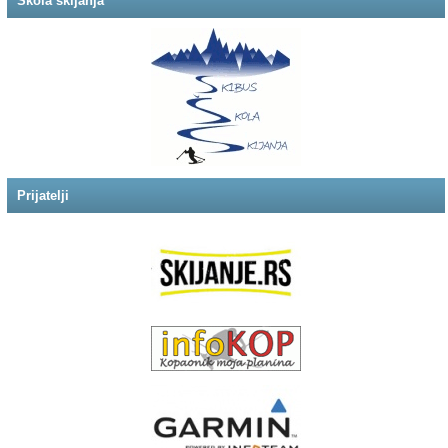
Škola skijanja
Prijatelji