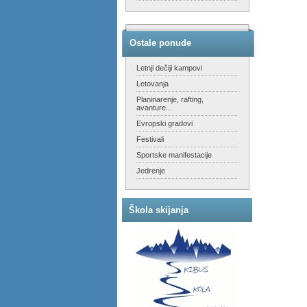
Ostale ponude
Letnji dečiji kampovi
Letovanja
Planinarenje, rafting,
avanture...
Evropski gradovi
Festivali
Sportske manifestacije
Jedrenje
Škola skijanja