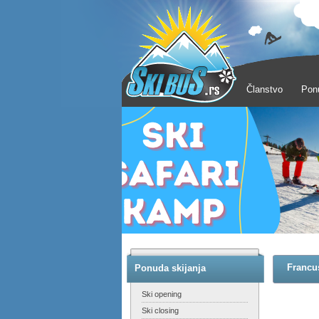
Članstvo
Pon
Francu
Ponuda skijanja
Ski opening
Ski closing