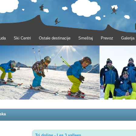
uda
Ski Centri
Ostale destinacije
Smeštaj
Prevoz
Galerija
ska
Tri doline - Les 3 vallees