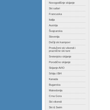
Novogodišnje skijanje
Ski safari
Francuska
Italija
Austrija
Švajcarska
Slovenija
Dečiji ski kampovi
Produženi ski vikendi i
praznične ski ture
Sretenjsko skijanje
Porodično skijanje
Skijanje AVIO
Srbija i BiH
Kanada
Bugarska
Makedonija
Crna Gora
Ski vikendi
Ski & Swim