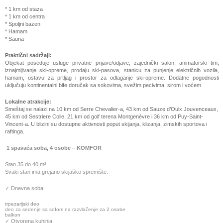
* 1 km od staza
* 1 km od centra
* Spoljni bazen
* Hamam
* Sauna
Praktični sadržaji:
Objekat poseduje usluge privatne prijave/odjave, zajednički salon, animatorski tim,
iznajmljivanje ski-opreme, prodaju ski-pasova, stanicu za punjenje električnih vozila,
hamam, ostavu za prtljag i prostor za odlaganje ski-opreme. Dodatne pogodnosti
uključuju kontinentalni bife doručak sa sokovima, svežim pecivima, sirom i voćem.
Lokalne atrakcije:
Smeštaj se nalazi na 10 km od Serre Chevalier-a, 43 km od Sauze d’Oulx Jouvenceaux,
45 km od Sestriere Colle, 21 km od golf terena Montgenèvre i 36 km od Puy-Saint-
Vincent-a. U blizini su dostupne aktivnosti poput skijanja, klizanja, zimskih sportova i
raftinga.
1 spavaća soba, 4 osobe – KOMFOR
Stan 35 do 40 m²
Svaki stan ima grejano skijaško spremište.
✓ Dnevna soba:
trpezarijski deo
deo za sedenje sa sofom na razvlačenje za 2 osobe
balkon
✓ Otvorena kuhinja: