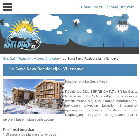
Home
Vesti
O nama
Kontakt
Smeštaj
»
Francuska
»
Serre Chevalier
» Le Serra Neva Rezidencija - Villeneuve
Le Serra Neva Rezidencija - Villeneuve
Rezidencija
Le Serra Neva
Résidence Club SERRE CHEVALIER Le Serra
Neva u mestu La Salle-les-Alpes, u živopisnom
kvartu Villeneuve, nudi udoban apartman sa
balkonom, privatnim kupatilom i potpuno
opremljenom kuhinjom. Gostima su na
raspolaganju besplatan Wi-Fi, sauna, bar i
otvoreni bazen tokom cele godine.
Prednosti boravka:
* 50 metara od stanice shuttle busa