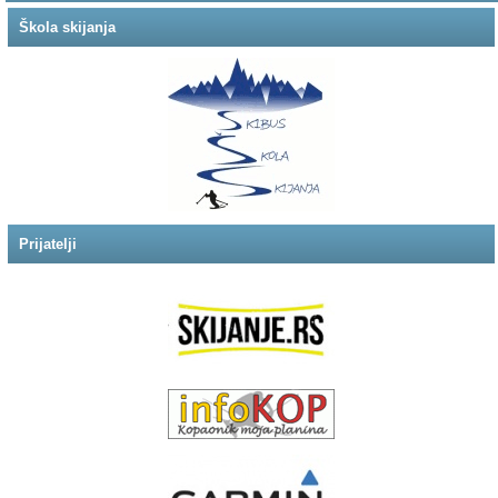
Škola skijanja
Prijatelji