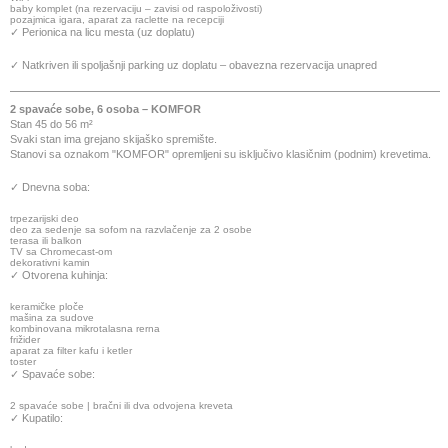
baby komplet (na rezervaciju – zavisi od raspoloživosti)
pozajmica igara, aparat za raclette na recepciji
✓ Perionica na licu mesta (uz doplatu)
✓ Natkriven ili spoljašnji parking uz doplatu – obavezna rezervacija unapred
2 spavaće sobe, 6 osoba – KOMFOR
Stan 45 do 56 m²
Svaki stan ima grejano skijaško spremište.
Stanovi sa oznakom "KOMFOR" opremljeni su isključivo klasičnim (podnim) krevetima.
✓ Dnevna soba:
trpezarijski deo
deo za sedenje sa sofom na razvlačenje za 2 osobe
terasa ili balkon
TV sa Chromecast-om
dekorativni kamin
✓ Otvorena kuhinja:
keramičke ploče
mašina za sudove
kombinovana mikrotalasna rerna
frižider
aparat za filter kafu i ketler
toster
✓ Spavaće sobe:
2 spavaće sobe | bračni ili dva odvojena kreveta
✓ Kupatilo: