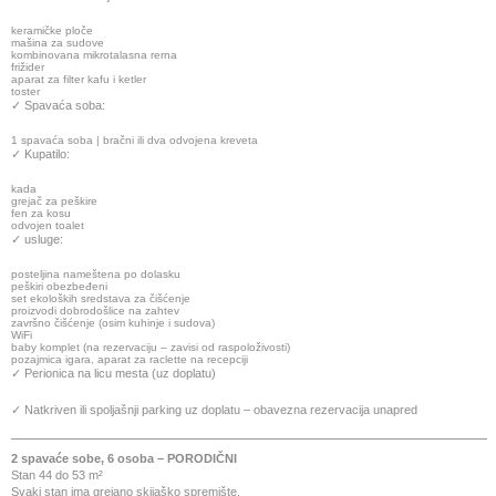
keramičke ploče
mašina za sudove
kombinovana mikrotalasna rerna
frižider
aparat za filter kafu i ketler
toster
✓ Spavaća soba:
1 spavaća soba | bračni ili dva odvojena kreveta
✓ Kupatilo:
kada
grejač za peškire
fen za kosu
odvojen toalet
✓ usluge:
posteljina nameštena po dolasku
peškiri obezbeđeni
set ekoloških sredstava za čišćenje
proizvodi dobrodošlice na zahtev
završno čišćenje (osim kuhinje i sudova)
WiFi
baby komplet (na rezervaciju – zavisi od raspoloživosti)
pozajmica igara, aparat za raclette na recepciji
✓ Perionica na licu mesta (uz doplatu)
✓ Natkriven ili spoljašnji parking uz doplatu – obavezna rezervacija unapred
2 spavaće sobe, 6 osoba – PORODIČNI
Stan 44 do 53 m²
Svaki stan ima grejano skijaško spremište.