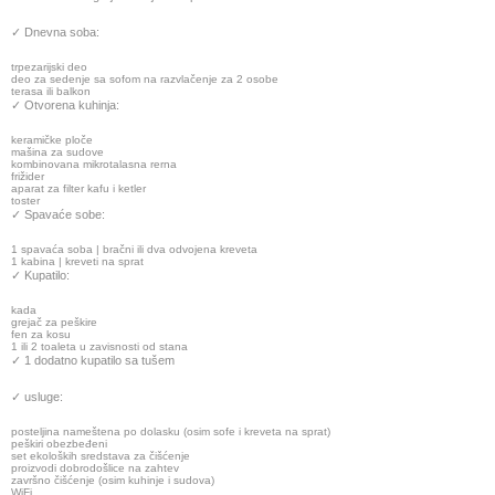
✓ Dnevna soba:
trpezarijski deo
deo za sedenje sa sofom na razvlačenje za 2 osobe
terasa ili balkon
✓ Otvorena kuhinja:
keramičke ploče
mašina za sudove
kombinovana mikrotalasna rerna
frižider
aparat za filter kafu i ketler
toster
✓ Spavaće sobe:
1 spavaća soba | bračni ili dva odvojena kreveta
1 kabina | kreveti na sprat
✓ Kupatilo:
kada
grejač za peškire
fen za kosu
1 ili 2 toaleta u zavisnosti od stana
✓ 1 dodatno kupatilo sa tušem
✓ usluge:
posteljina nameštena po dolasku (osim sofe i kreveta na sprat)
peškiri obezbeđeni
set ekoloških sredstava za čišćenje
proizvodi dobrodošlice na zahtev
završno čišćenje (osim kuhinje i sudova)
WiFi