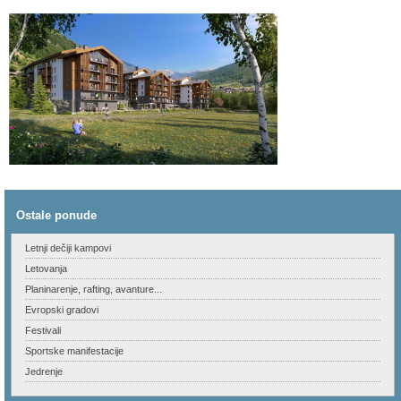
.
Ostale ponude
Letnji dečiji kampovi
Letovanja
Planinarenje, rafting, avanture...
Evropski gradovi
Festivali
Sportske manifestacije
Jedrenje