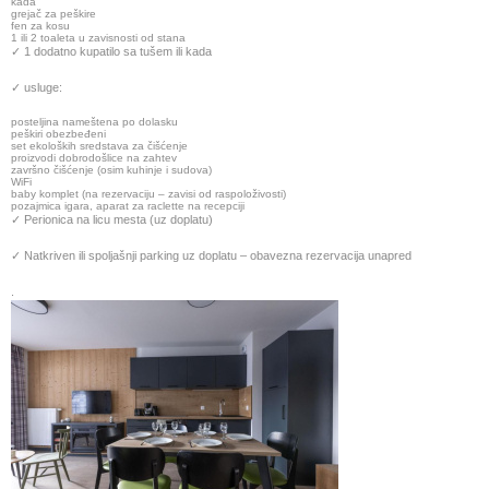
kada
grejač za peškire
fen za kosu
1 ili 2 toaleta u zavisnosti od stana
✓ 1 dodatno kupatilo sa tušem ili kada
✓ usluge:
posteljina nameštena po dolasku
peškiri obezbeđeni
set ekoloških sredstava za čišćenje
proizvodi dobrodošlice na zahtev
završno čišćenje (osim kuhinje i sudova)
WiFi
baby komplet (na rezervaciju – zavisi od raspoloživosti)
pozajmica igara, aparat za raclette na recepciji
✓ Perionica na licu mesta (uz doplatu)
✓ Natkriven ili spoljašnji parking uz doplatu – obavezna rezervacija unapred
.
.
.
.
.
.
.
.
.
.
.
.
.