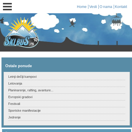
Home
Vesti
O nama
Kontakt
Ostale ponude
Letnji dečiji kampovi
Letovanja
Planinarenje, rafting, avanture...
Evropski gradovi
Festivali
Sportske manifestacije
Jedrenje