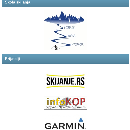
Škola skijanja
Prijatelji