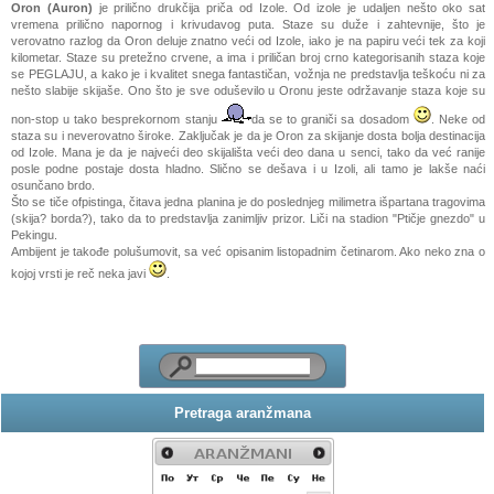
Oron (Auron)
je prilično drukčija priča od Izole. Od izole je udaljen nešto oko sat
vremena prilično napornog i krivudavog puta. Staze su duže i zahtevnije, što je
verovatno razlog da Oron deluje znatno veći od Izole, iako je na papiru veći tek za koji
kilometar. Staze su pretežno crvene, a ima i priličan broj crno kategorisanih staza koje
se PEGLAJU, a kako je i kvalitet snega fantastičan, vožnja ne predstavlja teškoću ni za
nešto slabije skijaše. Ono što je sve oduševilo u Oronu jeste održavanje staza koje su
non-stop u tako besprekornom stanju
da se to graniči sa dosadom
. Neke od
staza su i neverovatno široke. Zaključak je da je Oron za skijanje dosta bolja destinacija
od Izole. Mana je da je najveći deo skijališta veći deo dana u senci, tako da već ranije
posle podne postaje dosta hladno. Slično se dešava i u Izoli, ali tamo je lakše naći
osunčano brdo.
Što se tiče ofpistinga, čitava jedna planina je do poslednjeg milimetra išpartana tragovima
(skija? borda?), tako da to predstavlja zanimljiv prizor. Liči na stadion "Ptičje gnezdo" u
Pekingu.
Ambijent je takođe polušumovit, sa već opisanim listopadnim četinarom. Ako neko zna o
kojoj vrsti je reč neka javi
.
Pretraga aranžmana