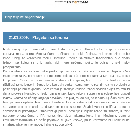
Prijateljske organizacije
21.01.2009. - Plageton sa foruma
Izola
: ambijent je fenomenalan - ima dosta šume, za razliku od nekih drugih francuskih
centara, mada je pretežno ta šuma sačinjena od nekih četinara koji preko zime gube
iglice. Sneg se verovatno meri u metrima. Pogled sa vrhova fascinantan, a o onom
jednom sa kojeg se u izmaglici vidi more nećemo, pošto je opisan u svim ski-
prospektima.
Dužina staza za za francuske prilike nije naročita, a i staze su pretežno lagane. Ono
malo crnih staza po nekom francuskom običaju drže pod hupserima tako da tuda retko
ko prolazi. Gužve su generalno nepostojeća kategorija, barem u vreme kada smo mi
(SkiBus) tamo boravili. Sunce je sijalo svih sedam dana, što ne pamtim da mi se desilo u
poslednjih petnaest godina. Sam centar je srednje veličine, znači solidan skijaš za dva-tri
dana proveze kompletnu Izolu, tim pre što, kako rekoh, staze ne predstavljaju osobiti
izazov. Uslovi za učenje skijanja savršeni. Of-pist, rekao bih, na iznenađujućem nivou za
tako pitomo skijalište. Ima mnogo bordera. Noćna zabava takoreći nepostojeća, što će
se verovatno promeniti sa dolaskom pune sezone. Snabdevenost odlična, cene u
samoposluzi prihvatljive i smatram glupošću nošenje kupljene hrane sa sobom, izuzev
naravno onoga čega u FR nema, tipa ajvar, plazma keks i sl. Medjutim, cene u
kafićima/restoranima za naše pojmove su jako visoke, pa ih verovatno ni Francuzi ne
smatraju oličenjem jeftinoće. Tako je svuda u FR.