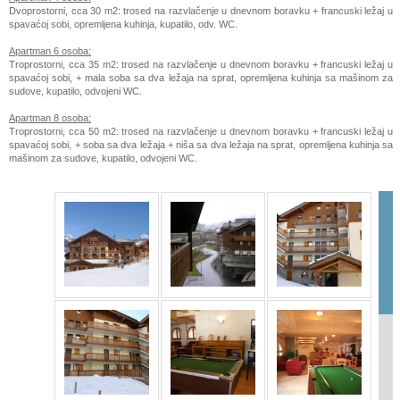
Dvoprostorni, cca 30 m2: trosed na razvlačenje u dnevnom boravku + francuski ležaj u
spavaćoj sobi, opremljena kuhinja, kupatilo, odv. WC.
Apartman 6 osoba:
Troprostorni, cca 35 m2: trosed na razvlačenje u dnevnom boravku + francuski ležaj u
spavaćoj sobi, + mala soba sa dva ležaja na sprat, opremljena kuhinja sa mašinom za
sudove, kupatilo, odvojeni WC.
Apartman 8 osoba:
Troprostorni, cca 50 m2: trosed na razvlačenje u dnevnom boravku + francuski ležaj u
spavaćoj sobi, + soba sa dva ležaja + niša sa dva ležaja na sprat, opremljena kuhinja sa
mašinom za sudove, kupatilo, odvojeni WC.