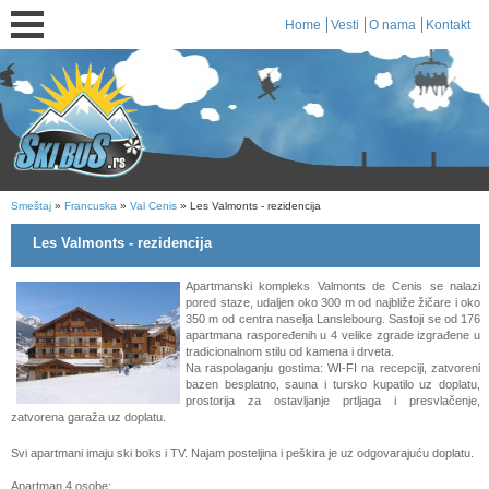
Home
Vesti
O nama
Kontakt
Smeštaj
»
Francuska
»
Val Cenis
» Les Valmonts - rezidencija
Les Valmonts - rezidencija
Apartmanski kompleks Valmonts de Cenis se nalazi
pored staze, udaljen oko 300 m od najbliže žičare i oko
350 m od centra naselja Lanslebourg. Sastoji se od 176
apartmana raspoređenih u 4 velike zgrade izgrađene u
tradicionalnom stilu od kamena i drveta.
Na raspolaganju gostima: WI-FI na recepciji, zatvoreni
bazen besplatno, sauna i tursko kupatilo uz doplatu,
prostorija za ostavljanje prtljaga i presvlačenje,
zatvorena garaža uz doplatu.
Svi apartmani imaju ski boks i TV. Najam posteljina i peškira je uz odgovarajuću doplatu.
Apartman 4 osobe: