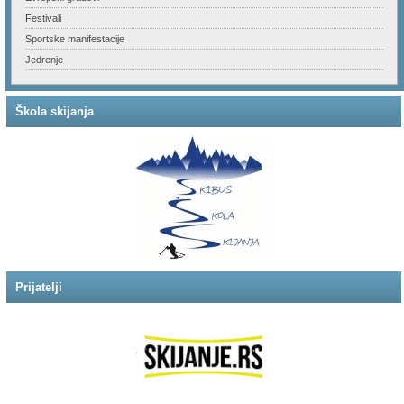
Festivali
Sportske manifestacije
Jedrenje
Škola skijanja
Prijatelji