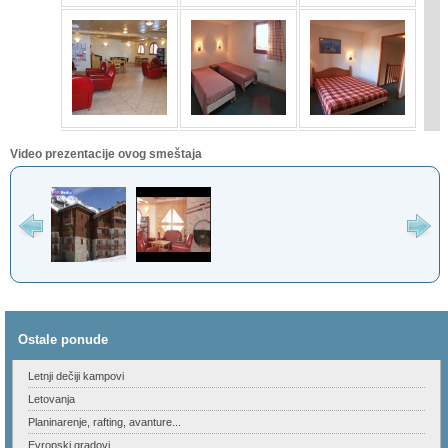
Video prezentacije ovog smeštaja
Ostale ponude
Letnji dečiji kampovi
Letovanja
Planinarenje, rafting, avanture...
Evropski gradovi