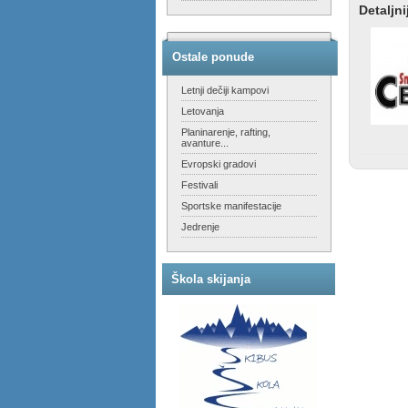
Detaljni
Ostale ponude
Letnji dečiji kampovi
Letovanja
Planinarenje, rafting,
avanture...
Evropski gradovi
Festivali
Sportske manifestacije
Jedrenje
Škola skijanja