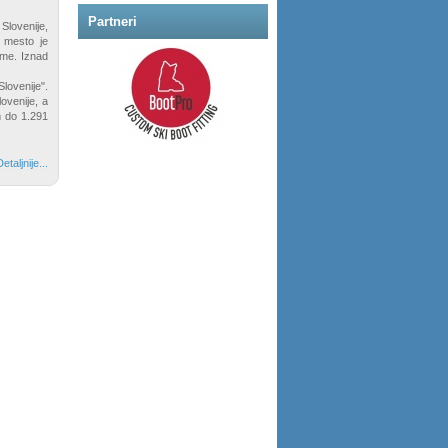
Partneri
Slovenije,
 mesto je
ime. Iznad
Slovenije".
ovenije, a
m do 1.291
etaljnije...