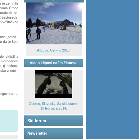
ta te zemmlje
dinama Črnog
uređenih ski
2 šestoseda,
om veštačkog
enda (petak -
ce da je lako
Album:
Cerkno 2013.
o skijališta
etvorodnevni
Video klipovi naših članova
, tj. noćenja
aska u ranim
 dogovoru sa
Cerkno, Slovenija, Sa skibusom -
15 februara 2014.
Ski forum
Newsletter