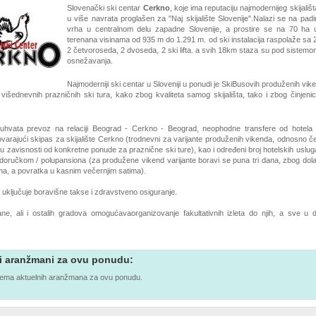
Slovenački ski centar
Cerkno
, koje ima reputaciju najmodernijeg skijališ
u više navrata proglašen za "Naj skijalište Slovenije".Nalazi se na pa
vrha u centralnom delu zapadne Slovenije, a prostire se na 70 ha 
terenana visinama od 935 m do 1.291 m. od ski instalacija raspolaže sa 
2 četvoroseda, 2 dvoseda, 2 ski lifta. a svih 18km staza su pod sistem
osnežavanja.
Najmoderniji ski centar u Sloveniji u ponudi je SkiBusovih produženih vik
 i višednevnih prazničnih ski tura, kako zbog kvaliteta samog skijališta, tako i zbog činjeni
hvata prevoz na relaciji Beograd - Cerkno - Beograd, neophodne transfere od hotela d
varajući skipas za skijalište Cerkno (trodnevni za varijante produženih vikenda, odnosno č
i u zavisnosti od konkretne ponude za praznične ski ture), kao i određeni broj hotelskih usluga
 doručkom / polupansiona (za produžene vikend varijante boravi se puna tri dana, zbog dol
ima, a povratka u kasnim večernjim satima).
uključuje boravišne takse i zdravstveno osiguranje.
ljane, ali i ostalih gradova omogućavaorganizovanje fakultativnih izleta do njih, a sve u
i aranžmani za ovu ponudu:
ema aktuelnih aranžmana za ovu ponudu.