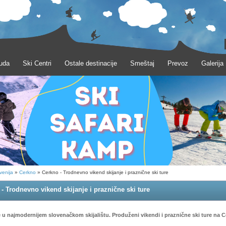
uda
Ski Centri
Ostale destinacije
Smeštaj
Prevoz
Galerija
venija
»
Cerkno
» Cerkno - Trodnevno vikend skijanje i praznične ski ture
- Trodnevno vikend skijanje i praznične ski ture
e u najmodernijem slovenačkom skijalištu. Produženi vikendi i praznične ski ture na C