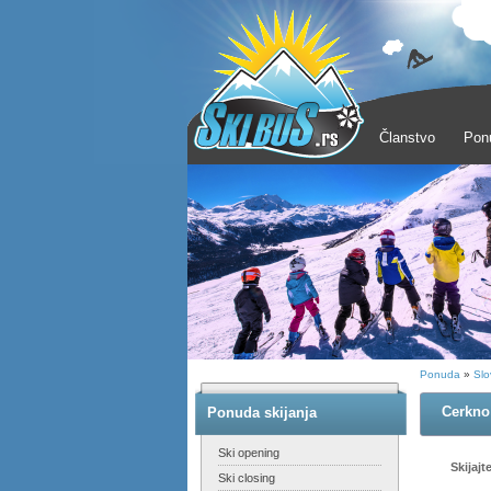
Članstvo
Pon
Ponuda
»
Slo
Cerkno 
Ponuda skijanja
Ski opening
Skijajt
Ski closing