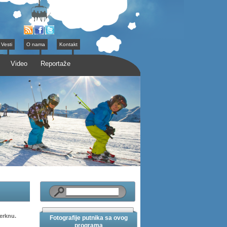
Vesti
O nama
Kontakt
Video
Reportaže
erknu.
Fotografije putnika sa ovog
programa