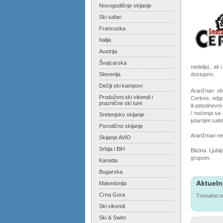
Novogodišnje skijanje
Ski safari
Francuska
Italija
Austrija
Švajcarska
nedelja), ali
Slovenija
dostupno.
Dečiji ski kampovi
Aranžnan obu
Produženi ski vikendi i
Cerkno, odgo
praznične ski ture
ili petodnevn
/ noćenja sa
Sretenjsko skijanje
jutarnjim sat
Porodično skijanje
Aranžman ne 
Skijanje AVIO
Srbija i BiH
Blizina Ljub
grupom.
Kanada
Bugarska
Aktueln
Makedonija
Crna Gora
Trenutno n
Ski vikendi
Ski & Swim