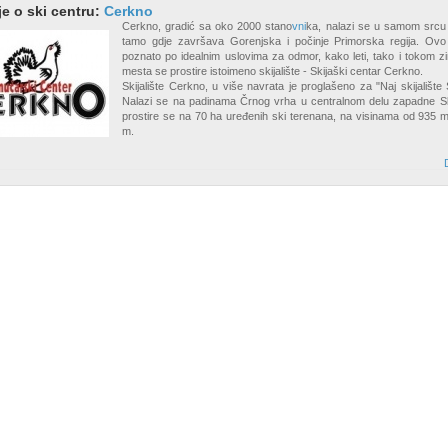
je o ski centru:
Cerkno
Cerkno, gradić sa oko 2000 stano
vni
ka, nalazi se u samom srcu 
tamo gdje završava Gorenjska i počinje Primorska regija. Ovo
poznato po idealnim uslovima za odmor, kako leti, tako i tokom z
mesta se prostire istoimeno skijalište - Skijaški centar Cerkno.
Skijalište Cerkno, u više navrata je proglašeno za "Naj skijalište 
Nalazi se na padinama Črnog vrha u centralnom delu zapadne Sl
prostire se na 70 ha uređenih ski terenana, na visinama od 935 
m.
D