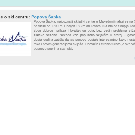
je o ski centru:
Popova Šapka
Popova Šapka, najpoznatiji skijaški centar u Makedoniji nalazi se na Š
na visini od 1700 m. Udaljen 18 km od Tetova i 53 km od Skoplja i do
zbog dobrog prilaza i kvalitetnog puta, bez većih problema stiž
zimske sezone. Nekada vrlo popularno skijalište u staroj Jugoslav
dosta godina zatišja danas ponovo postaje interesantno kako nosta
tako i novim generacijama skijaša. Domaćih i stranih turista je sve vi
popnovo poprima stari sjaj.
D