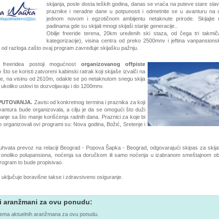
skijanja, posle dosta teških godina, danas se vraća na puteve stare slave
praznike i neradne dane u potpunosti i odmetnite se u avanturu na di
jednom novom i egzotičnom ambijentu netaknute prirode. Skijajte
padinama gde su skijali mnogi skijaši starije generacije..
Obilje freeride terena, 20km uređenih ski staza, od čega tri takmi
kategorizacije), visina centra od preko 2500mnv i jeftina vanpansions
 od razloga zašto ovaj program zavređuje skijašku pažnju.
e freeridea postoji mogućnost
organizovanog offpiste
o što se koristi zatvoreni kabinski ratrak koji skijaše izvalči na
ne, na visinu od 2610m, odakle se po netaknutom snegu skija
 ukoliko uslovi to dozvoljavaju i do 1200mnv.
PUTOVANJA.
Zavisi od konkretnog termina i praznika za koji
vantura bude organizovala, a cilju je da se omogući što duži
janje sa što manje korišćenja radnih dana. Praznici za koje bi
 organizovali ovi programi su: Nova godina, Božić, Sretenje i
hvata prevoz na relaciji Beograd - Popova Šapka - Beograd, odgovarajući skipas za skija
 onoliko polupansiona, noćenja sa doručkom ili samo noćenja u izabranom smeštajnom obj
rogram to bude propisivao.
uključuje boravišne takse i zdravstveno osiguranje.
i aranžmani za ovu ponudu:
ema aktuelnih aranžmana za ovu ponudu.