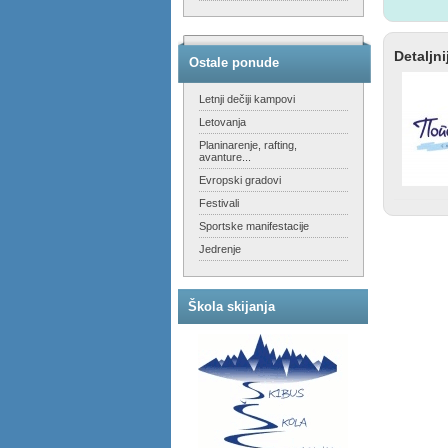
Detaljni
Ostale ponude
Letnji dečiji kampovi
Letovanja
Planinarenje, rafting,
avanture...
Evropski gradovi
Festivali
Sportske manifestacije
Jedrenje
Škola skijanja