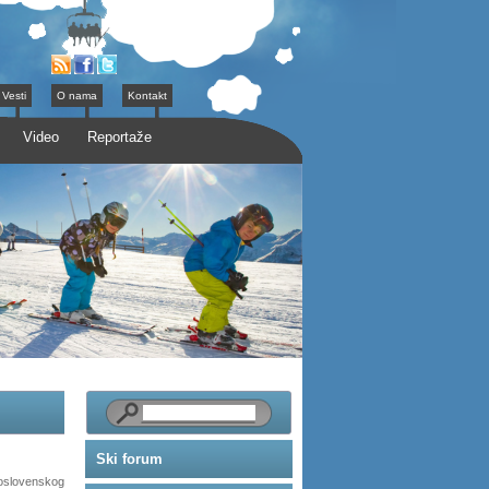
Vesti
O nama
Kontakt
Video
Reportaže
Ski forum
oslovenskog