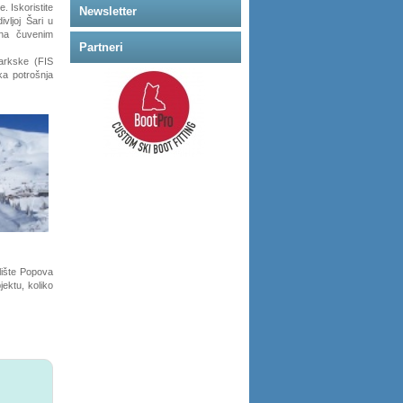
. Iskoristite
Newsletter
vljoj Šari u
 na čuvenim
Partneri
čarkske (FIS
ka potrošnja
lište Popova
ektu, koliko