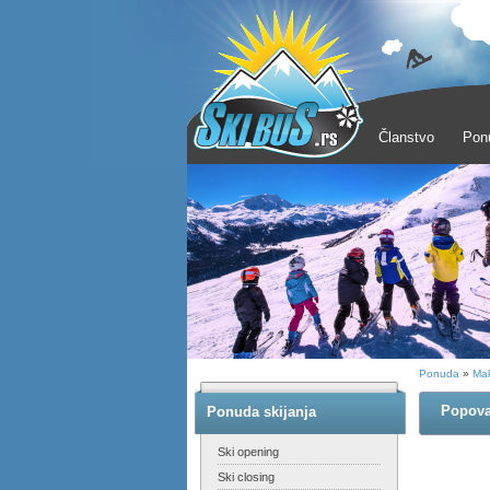
Članstvo
Pon
Ponuda
»
Mak
Popova
Ponuda skijanja
Ski opening
Ski closing