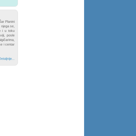
ar Planini
 njega se,
e i u toku
iji, posle
lgičarima,
še i centar
etaljnije...