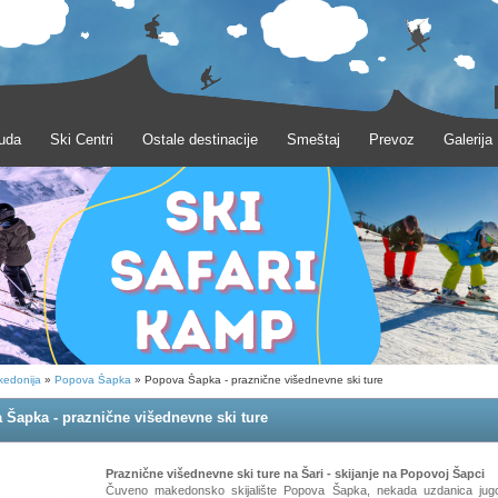
uda
Ski Centri
Ostale destinacije
Smeštaj
Prevoz
Galerija
edonija
»
Popova Šapka
» Popova Šapka - praznične višednevne ski ture
 Šapka - praznične višednevne ski ture
Praznične višednevne ski ture na Šari - skijanje na Popovoj Šapci
Čuveno makedonsko skijalište Popova Šapka, nekada uzdanica jug