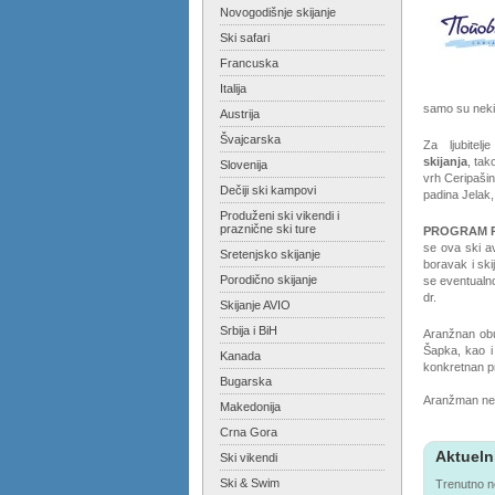
Novogodišnje skijanje
Ski safari
Francuska
Italija
samo su neki
Austrija
Švajcarska
Za ljubitelj
skijanja
, tak
Slovenija
vrh Ceripaši
Dečiji ski kampovi
padina Jelak,
Produženi ski vikendi i
praznične ski ture
PROGRAM 
se ova ski a
Sretenjsko skijanje
boravak i ski
Porodično skijanje
se eventualno
dr.
Skijanje AVIO
Srbija i BiH
Aranžnan obu
Šapka, kao i
Kanada
konkretnan p
Bugarska
Aranžman ne 
Makedonija
Crna Gora
Aktueln
Ski vikendi
Ski & Swim
Trenutno n