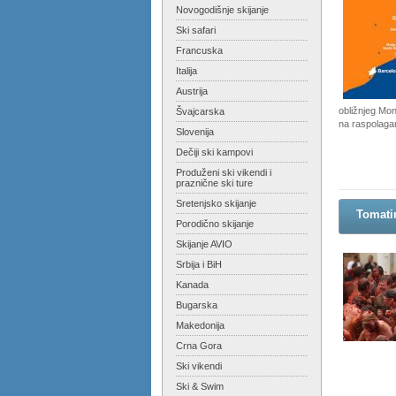
Novogodišnje skijanje
Ski safari
Francuska
Italija
Austrija
obližnjeg Mon
Švajcarska
na raspolagan
Slovenija
Dečiji ski kampovi
Produženi ski vikendi i
praznične ski ture
Sretenjsko skijanje
Tomatin
Porodično skijanje
Skijanje AVIO
Srbija i BiH
Kanada
Bugarska
Makedonija
Crna Gora
Ski vikendi
Ski & Swim