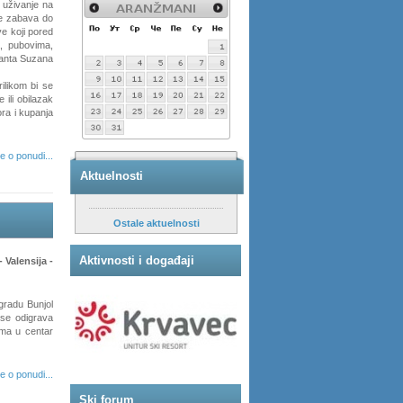
 uživanje na
ce zabava do
ve koji pored
, pubovima,
Santa Suzana
ilikom bi se
ili obilazak
ora i kupanja
je o ponudi...
Aktuelnosti
Ostale aktuelnosti
Aktivnosti i događaji
 Valensija -
gradu Bunjol
 se odigrava
ima u centar
je o ponudi...
Ski forum