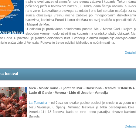
traže u ovoj izuzetnoj atmosferi pre svega zabavu i kupanje. Tokom dana
pešcanoj plaži ili hotelskom bazenu, u smiraj dana šetnja obalom, a uve
rane zore. Letovalište pre svega za mlade i one koji se tako osećaju, za s
sunca obožavaju vrelinu noćne zabave po mnogobrojnim diskotekama
barovima, kasinima.Pored LLioret de Mara na ovoj obali će u ponudi biti i 
i Malgrat de Mar.
U odlasku je predviđena celodnevna poseta Nici / Monte Carlu, kojom pr
slobodno vreme moglo utrošiti na kupanje na gradskoj plaži, obilazak Nice 
te Carla. U povratku je planiran celodnevni izlet u Veneciji, a onima kojima nije dovoljno odm
ju je plaža Lido di Venezia. Putovanje će se odvijati isključivo u noćnim satima.
Detaljni
a festival
Nica - Monte Karlo - Ljoret de Mar - Barselona - festival TOMATINA -
Lado di Gardo - Verona - Lido di Jesolo - Venecija
La Tomatina
- održava se svake godine poslednje srede u avgustu u 
blizu Valensije, u Španiji. Vrhunac festivala je bitka paradajzima koja
između 11 i 13 časova, kada se tone i tone paradjza dovoze kamion
Bunjola.
Detaljni