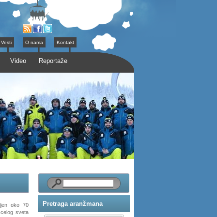
Vesti
O nama
Kontakt
Video
Reportaže
Pretraga aranžmana
aljen oko 70
 celog sveta