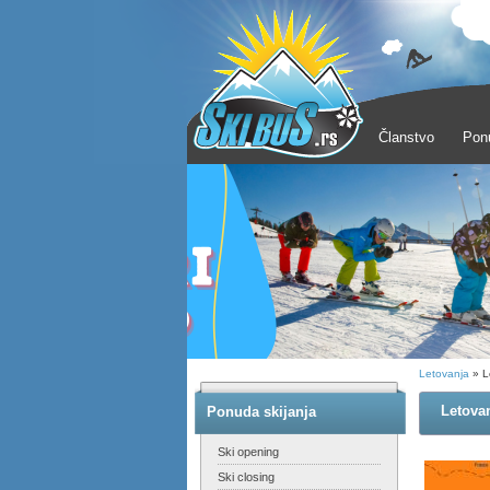
Članstvo
Pon
Letovanja
» L
Letovan
Ponuda skijanja
Ski opening
Ski closing