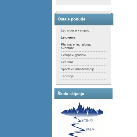
Ostale ponude
Letnji dečiji kampovi
Letovanja
Planinarenje, rafting,
avanture...
Evropski gradovi
Festivali
Sportske manifestacije
Jedrenje
Škola skijanja