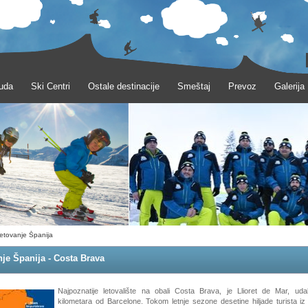
uda
Ski Centri
Ostale destinacije
Smeštaj
Prevoz
Galerija
etovanje Španija
je Španija - Costa Brava
Najpoznatije letovalište na obali Costa Brava, je Llioret de Mar, ud
kilometara od Barcelone. Tokom letnje sezone desetine hiljade turista iz