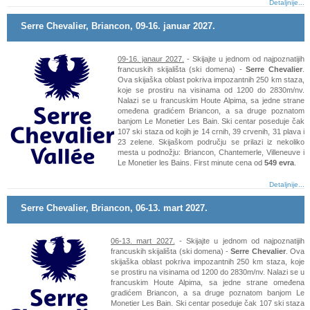
Detaljnije...
Serre Chevalier, Briancon, 09-16. januar 2027.
09-16. janaur 2027.
- Skijajte u jednom od najpoznatijih
francuskih skijališta (ski domena) -
Serre Chevalier
.
Ova skijaška oblast pokriva impozantnih 250 km staza,
koje se prostiru na visinama od 1200 do 2830m/nv.
Nalazi se u francuskim Houte Alpima, sa jedne strane
omeđena gradićem Briancon, a sa druge poznatom
banjom Le Monetier Les Bain. Ski centar poseduje čak
107 ski staza od kojih je 14 crnih, 39 crvenih, 31 plava i
23 zelene. Skijaškom području se prilazi iz nekoliko
mesta u podnožju: Briancon, Chantemerle, Villeneuve i
Le Monetier les Bains. First minute cena od
549 evra
.
Detaljnije...
Serre Chevalier, Briancon, 06-13. mart 2027.
06-13. mart 2027.
- Skijajte u jednom od najpoznatijih
francuskih skijališta (ski domena) -
Serre Chevalier
. Ova
skijaška oblast pokriva impozantnih 250 km staza, koje
se prostiru na visinama od 1200 do 2830m/nv. Nalazi se u
francuskim Houte Alpima, sa jedne strane omeđena
gradićem Briancon, a sa druge poznatom banjom Le
Monetier Les Bain. Ski centar poseduje čak 107 ski staza