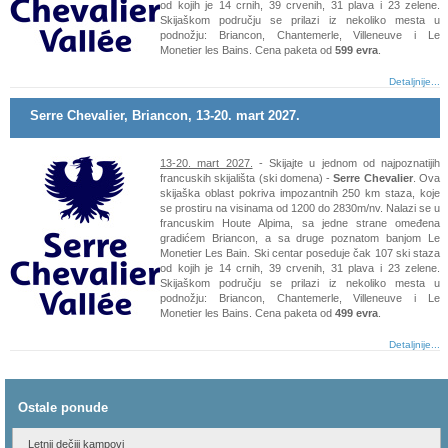
od kojih je 14 crnih, 39 crvenih, 31 plava i 23 zelene.
Skijaškom području se prilazi iz nekoliko mesta u
podnožju: Briancon, Chantemerle, Villeneuve i Le
Monetier les Bains. Cena paketa od
599 evra
.
Detaljnije...
Serre Chevalier, Briancon, 13-20. mart 2027.
13-20. mart 2027.
- Skijajte u jednom od najpoznatijih
francuskih skijališta (ski domena) -
Serre Chevalier
. Ova
skijaška oblast pokriva impozantnih 250 km staza, koje
se prostiru na visinama od 1200 do 2830m/nv. Nalazi se u
francuskim Houte Alpima, sa jedne strane omeđena
gradićem Briancon, a sa druge poznatom banjom Le
Monetier Les Bain. Ski centar poseduje čak 107 ski staza
od kojih je 14 crnih, 39 crvenih, 31 plava i 23 zelene.
Skijaškom području se prilazi iz nekoliko mesta u
podnožju: Briancon, Chantemerle, Villeneuve i Le
Monetier les Bains. Cena paketa od
499 evra
.
Detaljnije...
Ostale ponude
Letnji dečiji kampovi