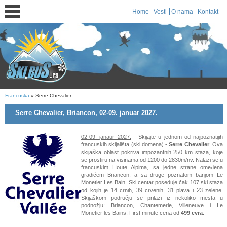
Home
Vesti
O nama
Kontakt
Francuska
» Serre Chevalier
Serre Chevalier, Briancon, 02-09. januar 2027.
02-09. janaur 2027.
- Skijajte u jednom od najpoznatijih
francuskih skijališta (ski domena) -
Serre Chevalier
. Ova
skijaška oblast pokriva impozantnih 250 km staza, koje
se prostiru na visinama od 1200 do 2830m/nv. Nalazi se u
francuskim Houte Alpima, sa jedne strane omeđena
gradićem Briancon, a sa druge poznatom banjom Le
Monetier Les Bain. Ski centar poseduje čak 107 ski staza
od kojih je 14 crnih, 39 crvenih, 31 plava i 23 zelene.
Skijaškom području se prilazi iz nekoliko mesta u
podnožju: Briancon, Chantemerle, Villeneuve i Le
Monetier les Bains. First minute cena od
499 evra
.