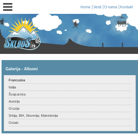
Home
Vesti
O nama
Kontakt
Galerija - Albumi
Francuska
Italija
Švajcarska
Austrija
Gruzija
Srbija, BiH, Slovenija, Makedonija
Ostalo