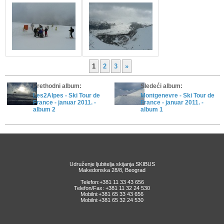
1
2
3
»
Prethodni album:
Sledeći album:
Les2Alpes - Ski Tour de
Montgenevre - Ski Tour de
France - januar 2011. -
France - januar 2011. -
album 2
album 1
Udruženje ljubitelja skijanja SKIBUS
Makedonska 28/8, Beograd
Telefon:+381 11 33 43 656
Telefon/Fax: +381 11 32 24 530
Mobilni:+381 65 33 43 656
Mobilni:+381 65 32 24 530