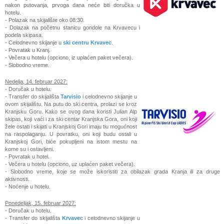
nakon putovanja, prvoga dana neće biti doručka u
hotelu.
- Polazak na skijalište oko 08:30.
- Dolazak na početnu stanicu gondole na Krvavecu i
podela skipasa.
- Celodnevno skijanje u
ski centru Krvavec
.
- Povratak u Kranj.
- Večera u hotelu (opciono, iz uplaćen paket večera).
- Slobodno vreme.
Nedelja,
14. februar 2027:
- Doručak u hotelu.
- Transfer do skijališta
Tarvisio
i celodnevno skijanje u
ovom skijalištu. Na putu do ski centra, prolazi se kroz
Kranjsku Goru. Kako se ovog dana koristi Julian Alp
skipas, koji vaći i za ski centar Kranjska Gora, oni koji
žele ostati i skijati u Kranjskoj Gori imaju tiu mogućnost
na raspolaganju. U povratku, oni koji budu ostali u
Kranjskoj Gori, biće pokupljeni na istom mestu na
kome su i ostavljeni.
- Povratak u hotel.
- Večera u hotelu (opciono, uz uplaćen paket večera).
- Slobodno vreme, koje se može iskoristiti za obilazak grada Kranja ili za druge
aktivnosti.
- Noćenje u hotelu.
Ponedeljak,
15. februar 2027:
- Doručak u hotelu.
- Transfer do skijališta
Krvavec
i celodnevno skijanje u