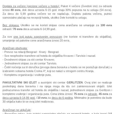
Doplata za večere (opcione večere u hotelu):
Paket 4 večere (švedski sto) za odrasle
iznosi
80 evra
, dok deca uzrasta 6-15 god. imaju 30% popusta na tu uslugu (54 evra).
Za decu do 5,99 godina večere se ne naplaćuju. Doplatu paketa večera, putnici
samostalno plaćaju na recepciji hotela, ukoliko žele koristiti tu uslugu.
Bez skipasa:
Ukoliko se ne koristi skipas cena aranžana se umanjuje za
100 evra
odrasli /
70 evra
deca uzrasta 6-14,99 god.
Za sve
one koji putuju sopstvenim prevozom
(ne koriste ni transfere do skijališta),
umanjenje od paketne cene aranžmana iznosi 20 evra.
Aranžnan obuhvata:
- Prevoz na relaciji Beograd - Kranj - Beograd.
- Sve neophodne transfere od hotela do skijališta Krvavec i Tarvisio i nazad.
- Dvodnevni skipas za ski centar Krvavec.
- Jednodnevni skipas za ski centar Tarvisio.
- Četiri noćenja sa tri doručka (prvoga dana boravka u hotelu se ne poslužuje doručak) u
izabranim sobama hotela Creina 4*, koji se nalazi u strogom centru Kranja.
- Kompletnu organizaciju i vođenje puta.
FAKULTATIVNI SKI IZLET
u austrijski ski centar
GERLITZEN
. Ovaj izlet se realizuje
poslednjeg dana boravka i na njega mogu da idu svi zainteresovani skijaši. Izlet
podrazumeva transfer od hotela do skijališta i nazad, jednodnevni skipas za Gerlitzen i
kompletno vođenje i organizaciju puta. Cena izleta iznosi:
75 evra
za
odrasle
,
45 evra
za
decu uzrasta 6-14,99 god.
i
10 evra
za
decu do 6 godina
. Minimalno je potrebno da bude
30 skijaša kako bi se ovaj izlet realizovao.
Aranžman ne uključuje
:
- Boravišnu taksu, koju putnici samostalno plaćaju na recepciji hotela, a koja iznosi
2,5