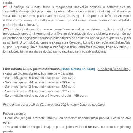
mesta.
(
**
) U slučaju da u hotel bude u mogućnosti dozvoliće ostanak u sobama sve do
završetka skijanja zadnjega dana boravka, tako da će samo u tom slučaju razduživanje
soba biti neposredno pred sam polazak za Srbiju. U suprotnom biće obezbeđena
adekvatna prostorija za odlaganje stvari i presvlačenje nakon povratka sa skijališta
poslednjeg dana boravka.
(
***
) U slučaju da na Krvavcu u ovom terminu uslovi za skijanje ne budu adekvatni
(nedostatak snega), ili vremenske prilike ne dozvoljavaju dobro skijanje, program će se
uz prethodnu saglasnost skijaša promeniti tako da se ide na ona skijališta gde su skijaški
uslovi bolji. U tom slučaju umesto skipasa za Krvavec, koristiće se regionalni Julian Alps
skipas, koji omogućava skijanje u značajnom broju skijalšta Slovenije, Italije i Austrije. U
tom slučaju bi morala da se doplati samo razlika u ceni ova dva skipasa.
First minute CENA paket aranžmana,
Hotel Creina 4*, Kranj
-
4 noćenja (3 doručka),
skipas za 3 dana skijanja, bus prevoz + transferi:
- Sa smeštajem u 5-krevetnim sobama -
299
evra.
- Sa smeštajem u 4-krevetnim sobama -
329
evra.
- Sa smeštajem u 3-krevetnim sobama -
359
evra.
- Sa smeštajem u 2-krevetnim sobama -
369
evra.
- Sa smeštajem jedne osobe u 2-krevetnoj sobi -
459
evra.
First minute cena važi do
01. novembra 2026.
nakon čega se uvećava.
Popust za decu
:
- Deca do 5,99 god. starosti u krevetu sa odraslom osobom imaju popust u visini od
250
evra
.
- Deca od 6 do 14,99 god. imaju popst u jedne visini od
50 evra
na cenu kompletnog
paketa.