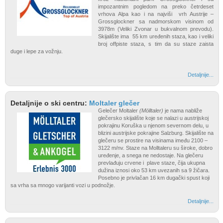
impozantnim pogledom na preko četrdeset
vrhova Alpa kao i na najviši vrh Austrije –
Grossglockner sa nadmorskom visinom od
3978m (Veliki Zvonar u bukvalnom prevodu).
Skijalište ima 55 km uređenih staza, kao i veliki
broj offpiste staza, s tim da su staze zaista
duge i lepe za vožnju.
Detaljnije...
Detaljnije o ski centru:
Moltaler glečer
Gelečer Moltaler
(Mölltaler)
je nama nabliže
glečersko skijalište koje se nalazi u austrijskoj
pokrajinu Koruška u njenom severnom delu, u
blizini austrijske pokrajine Salzburg. Skijalište na
glečeru se prostire na visinama imeđu 2100 –
3122 m/nv. Staze na Molltaleru su široke, dobro
uređenje, a snega ne nedostaje. Na glečeru
prevlađuju crvene i plave staze, čija ukupna
dužina iznosi oko 53 km uvezanih sa 9 žičara.
Posebno je privlačan 16 km dugački spust koji
sa vrha sa mnogo varijanti vozi u podnožje.
Detaljnije...