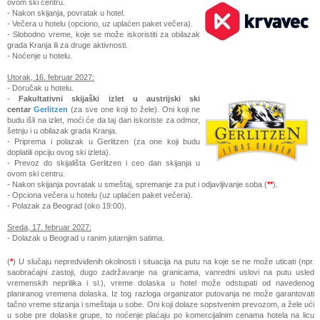
ovom ski centru.
- Nakon skijanja, povratak u hotel.
- Večera u hotelu (opciono, uz uplaćen paket večera).
- Slobodno vreme, koje se može iskoristiti za obilazak
grada Kranja ili za druge aktivnosti.
- Noćenje u hotelu.
Utorak,
16. februar 2027:
- Doručak u hotelu.
-
Fakultativni skijaški izlet u austrijski ski
centar
Gerlitzen
(za sve one koji to žele). Oni koji ne
budu išli na izlet, moći će da taj dan iskoriste za odmor,
šetnju i u obilazak grada Kranja.
- Priprema i polazak u Gerlitzen (za one koji budu
doplatili opciju ovog ski izleta).
- Prevoz do skijališta Gerlitzen
i ceo dan skijanja u
ovom ski centru.
- Nakon skijanja povratak u smeštaj, spremanje za put i odjavljivanje soba (
**
).
- Opciona večera u hotelu (uz uplaćen paket večera).
- Polazak za Beograd (oko 19:00).
Sreda,
17. februar 2027:
- Dolazak u Beograd u ranim jutarnjim satima.
(
*
) U slučaju nepredviđenih okolnosti i situacija na putu na koje se ne može uticati (npr.
saobraćajni zastoji, dugo zadržavanje na granicama, vanredni uslovi na putu usled
vremenskih neprilika i sl.), vreme dolaska u hotel može odstupati od navedenog
planiranog vremena dolaska. Iz tog razloga organizator putovanja ne može garantovati
tačno vreme stizanja i smeštaja u sobe. Oni koji dolaze sopstvenim prevozom, a žele ući
u sobe pre dolaske grupe, to noćenje plaćaju po komercijalnim cenama hotela na licu