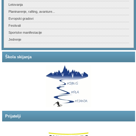
Letovanja
Planinarenje, rafting, avanture...
Evropski gradovi
Festivali
Sportske manifestacije
Jedrenje
Škola skijanja
Prijatelji