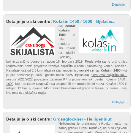
Detaljnije...
Detaljnije o ski centru:
Kolašin 1450 / 1600 - Bjelasica
Ski centar
Kolašin
1600
je
mlad i
moderan
ski resort
na planini
Bjelasici,
koji je zvanično počeo sa radom 16. februara 2019. Predstavlja samo prvi u nizu
realizovanih novih projekata razvoja skijališta u reonu planinskog venca Bjelasice.
Na udaljenosti od 2,3 km nalazi se stari modernizovan
ski centar Kolašin 1450
(koji
je pre privatizacije 2007. godine nosio naziv Bjelasica).
Ova dva skijališta su u
sezoni 2021/2022 povezana žičarom K7 u jedinstveni ski centar Kolašin 1450 /
1600
, koji kao takav raspolaže sa ukupno 45 km uređenih ski staza. Kolašin 1600 je
udaljen 12 km, a Kolašin 1450 devet kilometara od grada Kolašina, po kome i nosi
ime cela ova skijaška regija.
Detaljnije...
Detaljnije o ski centru:
Grossglockner - Heiligenblut
Heiligenblut je prekrasno slikovito mesto na
samoj granici Tirola i Koruške, na putu koji vodi
kroz nacionalni park Grossglockner i sa