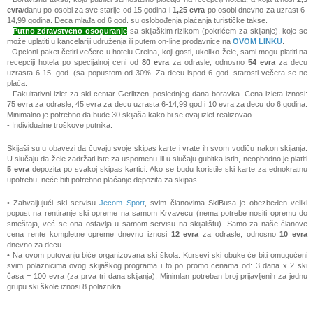
evra
/danu po osobi za sve starije od 15 godina i
1,25 evra
po osobi dnevno za uzrast 6-
14,99 godina. Deca mlađa od 6 god. su oslobođenja plaćanja turističke takse.
-
Putno zdravstveno osoguranje
sa skijaškim rizikom (pokrićem za skijanje), koje se
može uplatiti u kancelariji udruženja ili putem on-line prodavnice
na
OVOM LINKU
.
- Opcioni paket četiri večere u hotelu Creina, koji gosti, ukoliko žele, sami mogu platiti na
recepciji hotela po specijalnoj ceni od
80 evra
za odrasle, odnosno
54 evra
za decu
uzrasta 6-15. god. (sa popustom od 30%. Za decu ispod 6 god. starosti večera se ne
plaća.
- Fakultativni izlet za ski centar Gerlitzen, poslednjeg dana boravka. Cena izleta iznosi:
75 evra za odrasle, 45 evra za decu uzrasta 6-14,99 god i 10 evra za decu do 6 godina.
Minimalno je potrebno da bude 30 skijaša kako bi se ovaj izlet realizovao.
- Individualne troškove putnika.
Skijaši su u obavezi da čuvaju svoje skipas karte i vrate ih svom vodiču nakon skijanja.
U slučaju da žele zadržati iste za uspomenu ili u slučaju gubitka istih, neophodno je platiti
5 evra
depozita po svakoj skipas kartici. Ako se budu koristile ski karte za ednokratnu
upotrebu, neće biti potrebno plaćanje depozita za skipas.
• Zahvaljujući ski servisu
Jecom Sport
, svim članovima SkiBusa je obezbeđen veliki
popust na rentiranje ski opreme na samom Krvavecu (nema potrebe nositi opremu do
smeštaja, već se ona ostavlja u samom servisu na skijalištu). Samo za naše članove
cena rente kompletne opreme dnevno iznosi
12 evra
za odrasle, odnosno
10 evra
dnevno za decu.
• Na ovom putovanju biće organizovana ski škola. Kursevi ski obuke će biti omugućeni
svim polaznicima ovog skijaškog programa i to po promo cenama od: 3 dana x 2 ski
časa = 100 evra (za prva tri dana skijanja). Minimlan potreban broj prijavljenih za jednu
grupu ski škole iznosi 8 polaznika.