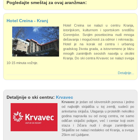
Pogledajte smeštaj za ovaj aranžman:
Hotel Creina - Kranj
Hotel Creina se nalazi u centru Kranja,
istorijskom, kulturnom i sportskom središtu
Gorenjske. Svojim posetiocima nudi mnoga
dešavanja i mogućnosti za odmor i rekreaciju.
Hotel je na korak od centra i urbanog
gradskog života grada, a istovremeno je blizu
mnogih zanimljivih seoskih naselja u okolini
Kranja. Do ski centra Krvavec se nalazi svega
10-15 minuta vožnje.
Detaljnije...
Detaljnije o ski centru:
Krvavec
Krvavec
je jedan od slovenskih ponosa i jedno
od najboljih skijališta u toj zemlji, sudeći po
anketama skijaša. Ulaganja u proteklih nekoliko
godina napravila su od ovog centra, ne samo
odličan skijaški poligon, već i centar koji osim
staza i žičara nudi i druge zanimljivosti.
Skijalište se nalazi nedaleko od Kranja, a svega
25km od Ljubljane.