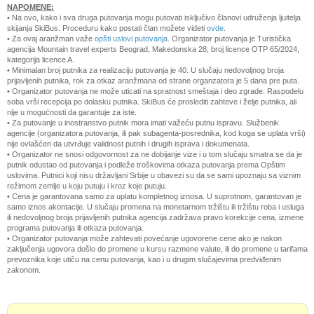
NAPOMENE:
•
Na ovo, kako i sva druga putovanja mogu putovati isključivo članovi udruženja ljuitelja
skijanja SkiBus. Proceduru kako postati član možete videti
ovde
.
•
Za ovaj aranžman važe
opšti uslovi putovanja
. Organizator putovanja je Turistička
agencija Mountain travel experts Beograd, Makedonska 28, broj licence OTP 65/2024,
kategorija licence A.
• Minimalan broj putnika za realizaciju putovanja je 40. U slučaju nedovoljnog broja
prijavljenih putnika, rok za otkaz aranžmana od strane organzatora je 5 dana pre puta.
• Organizator putovanja ne može uticati na spratnost smeštaja i deo zgrade. Raspodelu
soba vrši recepcija po dolasku putnika. SkiBus će proslediti zahteve i želje putnika, ali
nije u mogućnosti da garantuje za iste.
•
Za putovanje u inostranstvo putnik mora imati važeću putnu ispravu. Službenik
agencije (organizatora putovanja, ili pak subagenta-posrednika, kod koga se uplata vrši)
nije ovlašćen da utvrđuje validnost putnih i drugih isprava i dokumenata.
• Organizator ne snosi odgovornost za ne dobijanje vize i u tom slučaju smatra se da je
putnik odustao od putovanja i podleže troškovima otkaza putovanja prema Opštim
uslovima. Putnici koji nisu državljani Srbije u obavezi su da se sami upoznaju sa viznim
režimom zemlje u koju putuju i kroz koje putuju.
• Cena je garantovana samo za uplatu kompletnog iznosa. U suprotnom, garantovan je
samo iznos akontacije. U slučaju promena na monetarnom tržištu ili tržištu roba i usluga
ili nedovoljnog broja prijavljenih putnika agencija zadržava pravo korekcije cena, izmene
programa putovanja ili otkaza putovanja.
•
Organizator putovanja može zahtevati povećanje ugovorene cene ako je nakon
zaključenja ugovora došlo do promene u kursu razmene valute, ili do promene u tarifama
prevoznika koje utiču na cenu putovanja, kao i u drugim slučajevima predviđenim
zakonom.