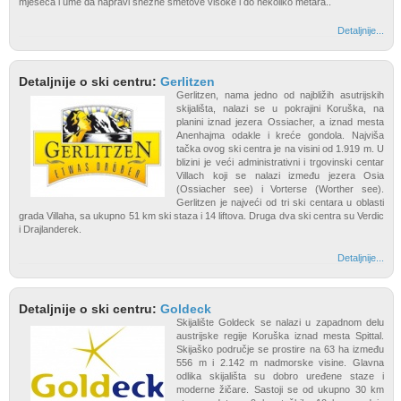
mjeseca i ume da napravi snežne smetove visoke i do nekoliko metara..
Detaljnije...
Detaljnije o ski centru:
Gerlitzen
Gerlitzen, nama jedno od najbližih asutrijskih
skijališta, nalazi se u pokrajini Koruška, na
planini iznad jezera Ossiacher, a iznad mesta
Anenhajma odakle i kreće gondola. Najviša
tačka ovog ski centra je na visini od 1.919 m. U
blizini je veći administrativni i trgovinski centar
Villach koji se nalazi između jezera Osia
(Ossiacher see) i Vorterse (Worther see).
Gerlitzen je najveći od tri ski centara u oblasti
grada Villaha, sa ukupno 51 km ski staza i 14 liftova. Druga dva ski centra su Verdic
i Drajlanderek.
Detaljnije...
Detaljnije o ski centru:
Goldeck
Skijalište Goldeck se nalazi u zapadnom delu
austrijske regije Koruška iznad mesta Spittal.
Skijaško područje se prostire na 63 ha između
556 m i 2.142 m nadmorske visine. Glavna
odlika skijališta su dobro uređene staze i
moderne žičare. Sastoji se od ukupno 30 km