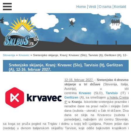
Home
Vesti
O nama
Kontakt
Slovenija
»
Krvavec
» Sretenjsko skijanje, Kranj: Krvavec (Slo), Tarvisio (It), Gerlitzen (A), 12-
16. februar 2027.
Sretenjsko skijanje, Kranj: Krvavec (Slo), Tarvisio (It), Gerlitzen
(A), 12-16. februar 2027.
12-16. februar 2027.
-
Sretenjsko 4-dnevno
skijanje u tri države
(Slovenija, Italija,
Austrija), u ski
centrima
Krvavec
(SLO),
Tarvisio
(IT) i
Gerlitzen
(A), sa smeštajem
u hotelu Creina
4*
u Kranju
. Iskoristite sretenjske praznike i
neradne dane na pravi način i skijajte četiri
dana (subota - utorak) u čak tri države. Dva
dana se skija na Krvavecu (subota i
ponedeljak), najboljem ski centru Slovenije,
sa koga se pruža pogled na Triglav i dolinu u kojoj leži Ljubljana. Potom jedan dan
(nedelja) u divnom italijanskom skijalištu Tarvisio, koje odiše bajkovitim krajolikom i