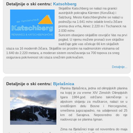
Detaljnije o ski centru:
Katschberg
Skijalište Katschberg se nalazi na granici
austrijskih pokrajina Kärnten (Koruška) i
Salzburg. Mesto Katschberghohe se nalazi u
podnožju na 1.641 m/nv odakle kreću žičare
prema dva vrha, Ainec 2.220 m i Tschaneck na
2.030 m/nv.
Suncem obasjano skijalište osvojiće Vas na prvi
pogled. U njemu možete pronaći sve skijaške
sadržaje gde vas očekuje 66 km skijaških
staza sa 16 modernih žičara. Skijalište se prostire na nadmorskim visinama od
1.640 do 2.220 metara, a moderan sistem osnežavanja sa 700 topova za sneg
osigurava pokrivenost ski staza snežnim pokrivačem.
Detaljnije...
Detaljnije o ski centru:
Bjelašnica
Planina Bjelašnica, jedna od olimpijskih planina
na kojoj je za vreme XIV Zimskih Olimpijskih
Igara 1984.god. održano takmičenje u
alpskom skijanju za muškarce, nalazi se u
središnjem delu Bosne i Hercegovine,
smeštena jugozapadno, na udaljenosti od 25
km od Sarajeva. Neposredno do nje
nadovezuje se planina Igman.
Zima na Bjelašnici traje od novembra do maja