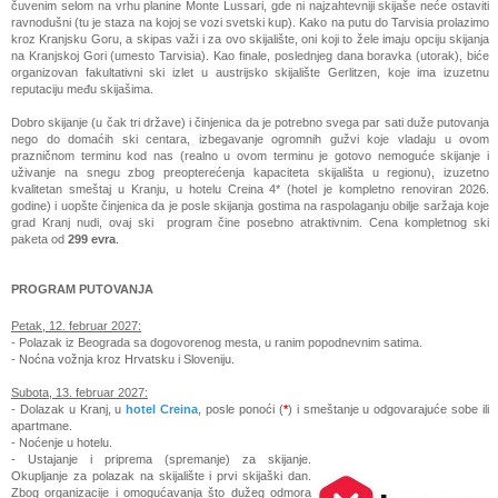
čuvenim selom na vrhu planine Monte Lussari, gde ni najzahtevniji skijaše neće ostaviti
ravnodušni (tu je staza na kojoj se vozi svetski kup). Kako na putu do Tarvisia prolazimo
kroz Kranjsku Goru, a skipas važi i za ovo skijalište, oni koji to žele imaju opciju skijanja
na Kranjskoj Gori (umesto Tarvisia). Kao finale, poslednjeg dana boravka (utorak), biće
organizovan fakultativni ski izlet u austrijsko skijalište Gerlitzen, koje ima izuzetnu
reputaciju među skijašima.
Dobro skijanje (u čak tri države) i činjenica da je potrebno svega par sati duže putovanja
nego do domaćih ski centara, izbegavanje ogromnih gužvi koje vladaju u ovom
prazničnom terminu kod nas (realno u ovom terminu je gotovo nemoguće skijanje i
uživanje na snegu zbog preopterećenja kapaciteta skijališta u regionu), izuzetno
kvalitetan smeštaj u Kranju, u hotelu Creina 4* (hotel je kompletno renoviran 2026.
godine) i uopšte činjenica da je posle skijanja gostima na raspolaganju obilje saržaja koje
grad Kranj nudi, ovaj ski program čine posebno atraktivnim. Cena kompletnog ski
paketa od
299 evra
.
PROGRAM PUTOVANJA
Petak, 12. februar 2027:
- Polazak iz Beograda sa dogovorenog mesta, u ranim popodnevnim satima.
- Noćna vožnja kroz Hrvatsku i Sloveniju.
Subota,
13. februar 2027:
- Dolazak u Kranj, u
hotel Creina
, posle ponoći (
*
) i s
meštanje u odgovarajuće sobe
ili
apartmane.
- Noćenje u hotelu.
- Ustajanje i priprema (spremanje) za skijanje.
Okupljanje za polazak na skijalište i prvi skijaški dan.
Zbog organizacije i omogućavanja što dužeg odmora