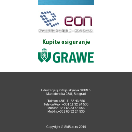
Udruženje ljubitelja skijanja SKIBUS
Makedonska 28/8, Beograd
Telefon:+381 11 33 43 656
Telefon/Fax: +381 11 32 24 530
Mobilni:+381 65 33 43 656
Mobilni:+381 65 32 24 530
Copyright © SkiBus.rs 2019