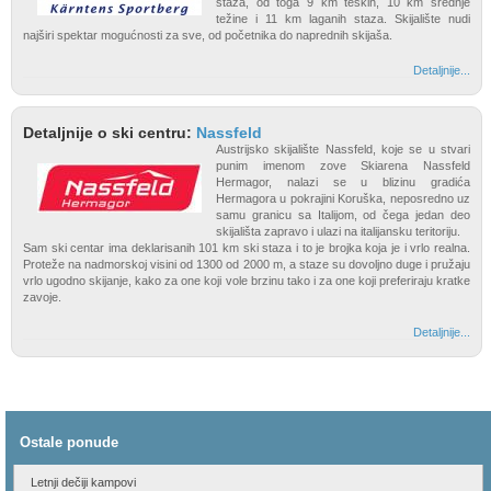
staza, od toga 9 km teških, 10 km srednje
težine i 11 km laganih staza. Skijalište nudi
najširi spektar mogućnosti za sve, od početnika do naprednih skijaša.
Detaljnije...
Detaljnije o ski centru:
Nassfeld
Austrijsko skijalište Nassfeld, koje se u stvari
punim imenom zove Skiarena Nassfeld
Hermagor, nalazi se u blizinu gradića
Hermagora u pokrajini Koruška, neposredno uz
samu granicu sa Italijom, od čega jedan deo
skijališta zapravo i ulazi na italijansku teritoriju.
Sam ski centar ima deklarisanih 101 km ski staza i to je brojka koja je i vrlo realna.
Proteže na nadmorskoj visini od 1300 od 2000 m, a staze su dovoljno duge i pružaju
vrlo ugodno skijanje, kako za one koji vole brzinu tako i za one koji preferiraju kratke
zavoje.
Detaljnije...
Ostale ponude
Letnji dečiji kampovi