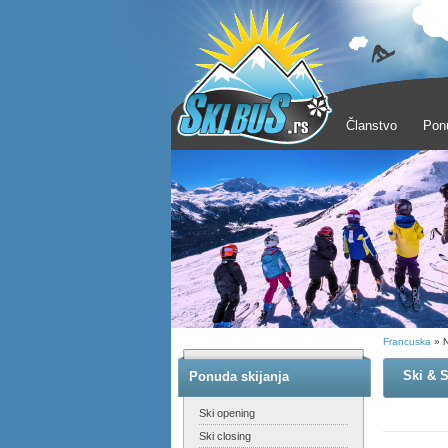
Članstvo
Pon
Francuska
» N
Ski & S
Ponuda skijanja
Ski opening
Ski closing