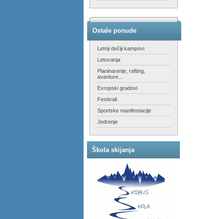
Ostale ponude
Letnji dečiji kampovi
Letovanja
Planinarenje, rafting,
avanture...
Evropski gradovi
Festivali
Sportske manifestacije
Jedrenje
Škola skijanja