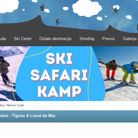
uda
Ski Centri
Ostale destinacije
Smeštaj
Prevoz
Galerija
ica i Monte Carlo
wim - Tignes & Lioret de Mar