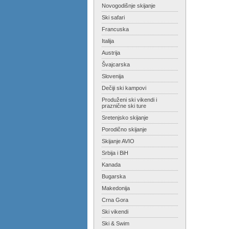
Novogodišnje skijanje
Ski safari
Francuska
Italija
Austrija
Švajcarska
Slovenija
Dečiji ski kampovi
Produženi ski vikendi i
praznične ski ture
Sretenjsko skijanje
Porodično skijanje
Skijanje AVIO
Srbija i BiH
Kanada
Bugarska
Makedonija
Crna Gora
Ski vikendi
Ski & Swim