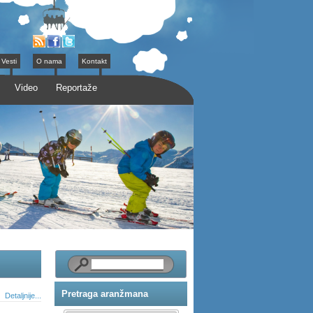
Vesti
O nama
Kontakt
Video
Reportaže
Pretraga aranžmana
Detaljnije...