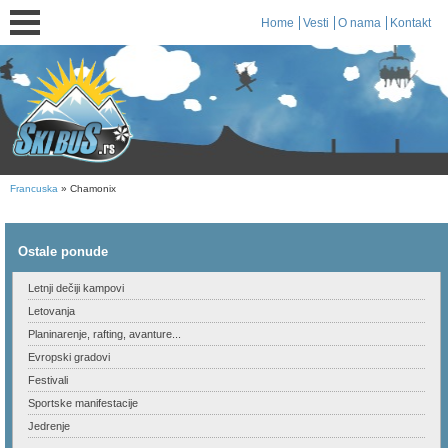
Home
Vesti
O nama
Kontakt
Francuska
» Chamonix
Ostale ponude
Letnji dečiji kampovi
Letovanja
Planinarenje, rafting, avanture...
Evropski gradovi
Festivali
Sportske manifestacije
Jedrenje