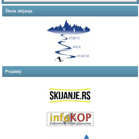
Škola skijanja
Prijatelji