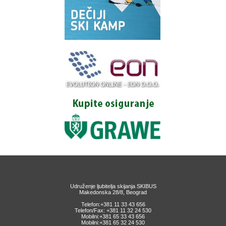
Udruženje ljubitelja skijanja SKIBUS
Makedonska 28/8, Beograd
Telefon:+381 11 33 43 656
Telefon/Fax: +381 11 32 24 530
Mobilni:+381 65 33 43 656
Mobilni:+381 65 32 24 530