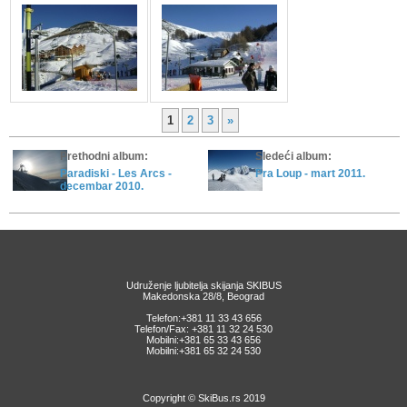
1
2
3
»
Prethodni album:
Sledeći album:
Paradiski - Les Arcs -
Pra Loup - mart 2011.
decembar 2010.
Udruženje ljubitelja skijanja SKIBUS
Makedonska 28/8, Beograd
Telefon:+381 11 33 43 656
Telefon/Fax: +381 11 32 24 530
Mobilni:+381 65 33 43 656
Mobilni:+381 65 32 24 530
Copyright © SkiBus.rs 2019