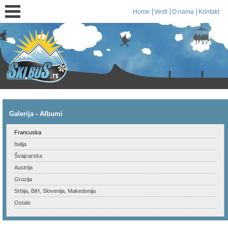
Home
Vesti
O nama
Kontakt
Galerija - Albumi
Francuska
Italija
Švajcarska
Austrija
Gruzija
Srbija, BiH, Slovenija, Makedonija
Ostalo